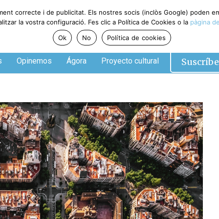
ment correcte i de publicitat. Els nostres socis (inclòs Google) poden 
tzar la vostra configuració. Fes clic a Política de Cookies o la
pàgina de
Ok
No
Política de cookies
Suscríbe
s
Opinemos
Ágora
Proyecto cultural