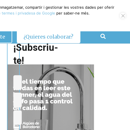
emmagatzemar, compartir i gestionar les vostres dades per oferir
 termes i privadesa de Google
per saber-ne més.
te
¿Quieres colaborar?
¡Subscriu-
te!