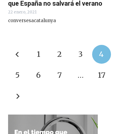
que España no salvará el verano
22 enero, 2021
conversesacatalunya
1
2
3
4
5
6
7
…
17