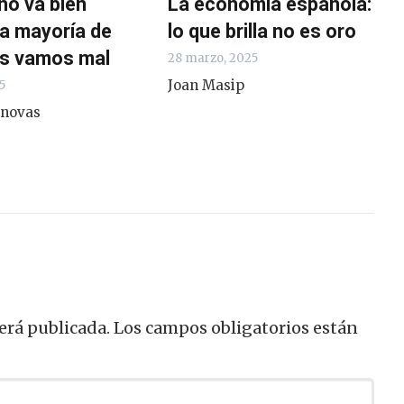
no va bien
La economía española:
la mayoría de
lo que brilla no es oro
s vamos mal
28 marzo, 2025
Joan Masip
5
anovas
erá publicada.
Los campos obligatorios están