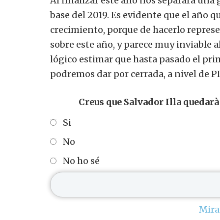
Al finalizar este año nos separará una 
base del 2019. Es evidente que el año q
crecimiento, porque de hacerlo repres
sobre este año, y parece muy inviable a
lógico estimar que hasta pasado el prim
podremos dar por cerrada, a nivel de PIB
Creus que Salvador Illa quedarà 
Si
No
No ho sé
Mira