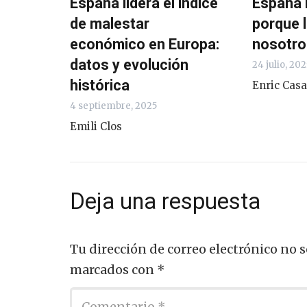
España lidera el índice
España 
de malestar
porque 
económico en Europa:
nosotro
datos y evolución
24 julio, 202
histórica
Enric Cas
4 septiembre, 2025
Emili Clos
Deja una respuesta
Tu dirección de correo electrónico no s
marcados con
*