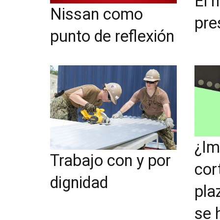
El 
Nissan como
pre
punto de reflexión
¿Im
Trabajo con y por
cor
dignidad
pla
se 