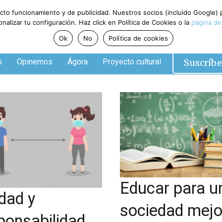
ecto funcionamiento y de publicidad. Nuestros socios (incluido Google)
alizar tu configuración. Haz click en Política de Cookies o la
página de
Ok
No
Política de cookies
Suscríbe
s
Opinemos
Ágora
Proyecto cultural
Educar para u
dad y
sociedad mejo
ponsabilidad