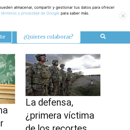
 pueden almacenar, compartir y gestionar tus datos para ofrecer
 términos y privacidad de Google
para saber más.
te
¿Quieres colaborar?
La defensa,
na
¿primera víctima
r
de los recortes