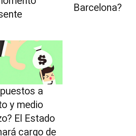
momento
Barcelona?
sente
puestos a
to y medio
zo? El Estado
hará cargo de