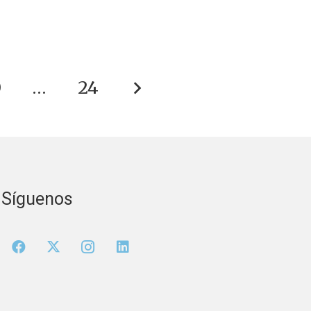
0
…
24
Síguenos