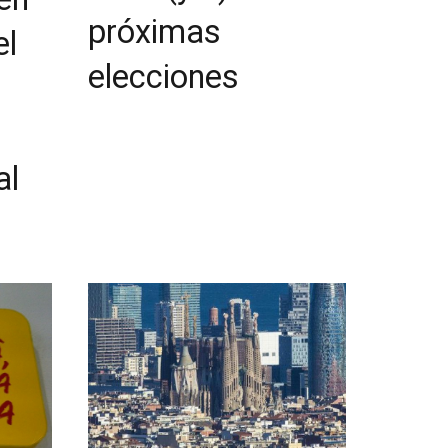
próximas
el
elecciones
al