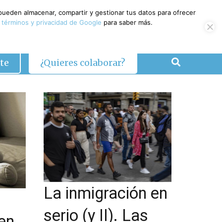
 pueden almacenar, compartir y gestionar tus datos para ofrecer
 términos y privacidad de Google
para saber más.
te
¿Quieres colaborar?
La inmigración en
serio (y II). Las
en