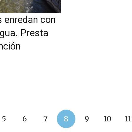
 enredan con
agua. Presta
nción
5
6
7
8
9
10
11