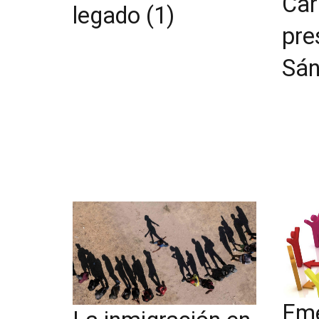
Car
legado (1)
pre
Sán
Eme