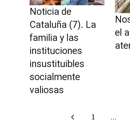
Noticia de
Nos
Cataluña (7). La
el 
familia y las
ate
instituciones
insustituibles
socialmente
valiosas
1
…