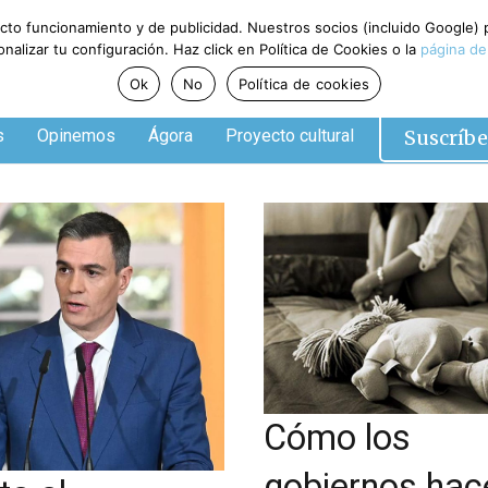
ecto funcionamiento y de publicidad. Nuestros socios (incluido Google)
alizar tu configuración. Haz click en Política de Cookies o la
página de
Ok
No
Política de cookies
Suscríbe
s
Opinemos
Ágora
Proyecto cultural
Cómo los
gobiernos hac