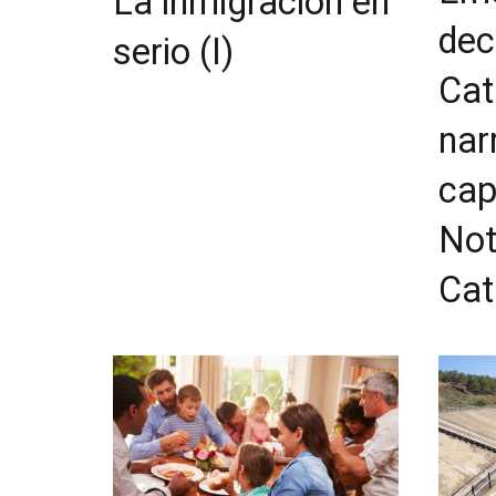
La inmigración en
dec
serio (I)
Cat
nar
cap
Not
Cat