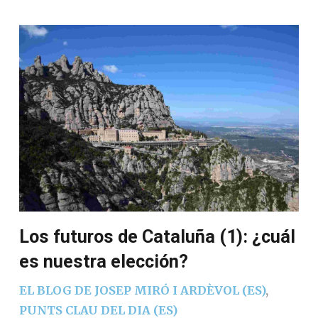
Los futuros de Cataluña (1): ¿cuál
es nuestra elección?
EL BLOG DE JOSEP MIRÓ I ARDÈVOL (ES)
,
PUNTS CLAU DEL DIA (ES)