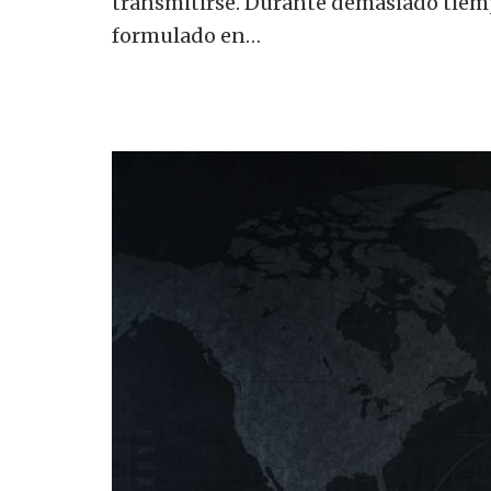
transmitirse. Durante demasiado tiemp
formulado en…