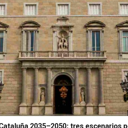
 Cataluña 2035–2050: tres escenarios p