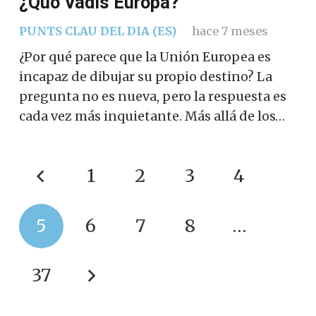
¿Quo Vadis Europa?
PUNTS CLAU DEL DIA (ES)
hace 7 meses
¿Por qué parece que la Unión Europea es
incapaz de dibujar su propio destino? La
pregunta no es nueva, pero la respuesta es
cada vez más inquietante. Más allá de los…
1
2
3
4
5
6
7
8
…
37