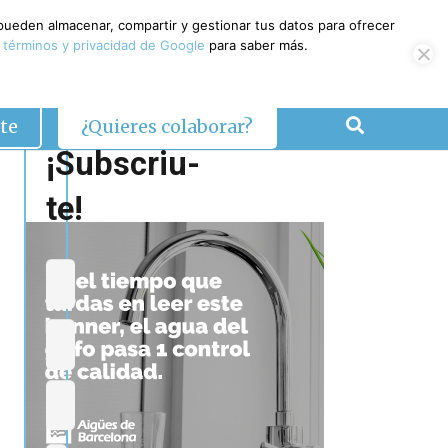
 pueden almacenar, compartir y gestionar tus datos para ofrecer
 términos y privacidad de Google
para saber más.
te
¿Quieres colaborar?
¡Subscriu-
te!