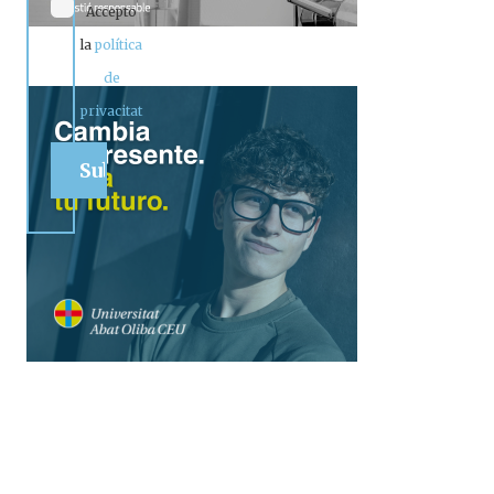
Accepto
la
política
de
privacitat