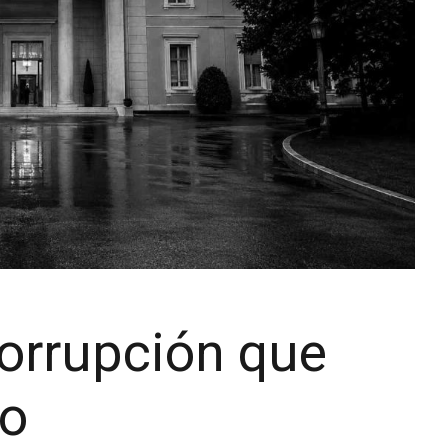
corrupción que
do