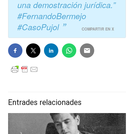
una demostración jurídica.”
#FernandoBermejo
#CasoPujol
COMPARTIR EN X
Entrades relacionades