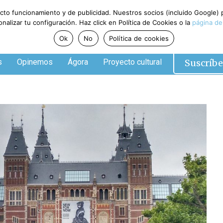
ecto funcionamiento y de publicidad. Nuestros socios (incluido Google)
alizar tu configuración. Haz click en Política de Cookies o la
página de
Ok
No
Política de cookies
Suscríbe
s
Opinemos
Ágora
Proyecto cultural