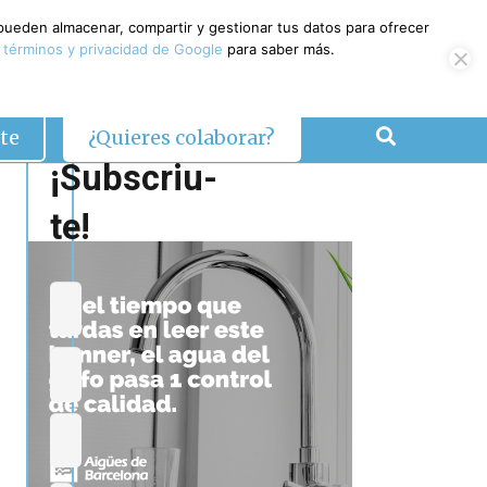
 pueden almacenar, compartir y gestionar tus datos para ofrecer
 términos y privacidad de Google
para saber más.
te
¿Quieres colaborar?
¡Subscriu-
te!