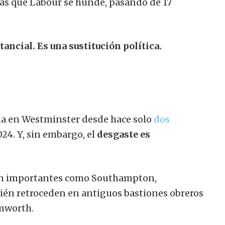
ras que Labour se hunde, pasando de 17
tancial. Es una sustitución política.
na en Westminster desde hace solo
dos
024. Y, sin embargo, el
desgaste es
tan importantes como Southampton,
én retroceden en antiguos bastiones obreros
mworth.