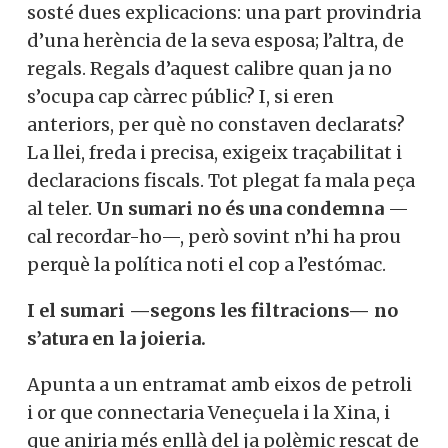
sosté dues explicacions: una part provindria
d’una herència de la seva esposa; l’altra, de
regals. Regals d’aquest calibre quan ja no
s’ocupa cap càrrec públic? I, si eren
anteriors, per què no constaven declarats?
La llei, freda i precisa, exigeix traçabilitat i
declaracions fiscals. Tot plegat fa mala peça
al teler.
Un sumari no és una condemna
—
cal recordar-ho—, però sovint n’hi ha prou
perquè la política noti el cop a l’estómac.
I el sumari —segons les filtracions— no
s’atura en la joieria.
Apunta a un entramat amb eixos de petroli
i or que connectaria Veneçuela i la Xina, i
que aniria més enllà del ja polèmic rescat de