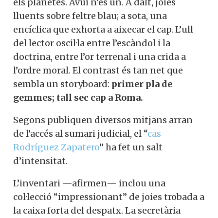
els planetes. Avui n’és un. A dalt, joies
lluents sobre feltre blau; a sota, una
encíclica que exhorta a aixecar el cap. L’ull
del lector oscil·la entre l’escàndol i la
doctrina, entre l’or terrenal i una crida a
l’ordre moral. El contrast és tan net que
sembla un storyboard:
primer pla de
gemmes; tall sec cap a Roma.
Segons publiquen diversos mitjans arran
de l’accés al sumari judicial, el “
cas
Rodríguez Zapatero
” ha fet un salt
d’intensitat.
L’inventari —afirmen— inclou una
col·lecció “impressionant” de joies trobada a
la caixa forta del despatx. La secretària