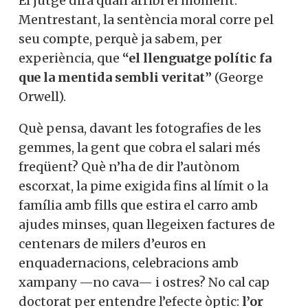
El jutge dirà quan arribi el moment.
Mentrestant, la sentència moral corre pel
seu compte, perquè ja sabem, per
experiència, que
“el llenguatge polític fa
que la mentida sembli veritat”
(George
Orwell).
Què pensa, davant les fotografies de les
gemmes, la gent que cobra el salari més
freqüent? Què n’ha de dir l’autònom
escorxat, la pime exigida fins al límit o la
família amb fills que estira el carro amb
ajudes minses, quan llegeixen factures de
centenars de milers d’euros en
enquadernacions, celebracions amb
xampany —no cava— i ostres? No cal cap
doctorat per entendre l’efecte òptic:
l’or