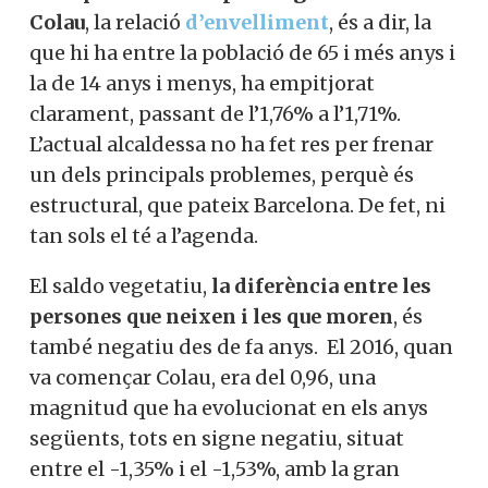
Colau
, la relació
d’envelliment
, és a dir, la
que hi ha entre la població de 65 i més anys i
la de 14 anys i menys, ha empitjorat
clarament, passant de l’1,76% a l’1,71%.
L’actual alcaldessa no ha fet res per frenar
un dels principals problemes, perquè és
estructural, que pateix Barcelona. De fet, ni
tan sols el té a l’agenda.
El saldo vegetatiu,
la diferència entre les
persones que neixen i les que moren
, és
també negatiu des de fa anys. El 2016, quan
va començar Colau, era del 0,96, una
magnitud que ha evolucionat en els anys
següents, tots en signe negatiu, situat
entre el -1,35% i el -1,53%, amb la gran