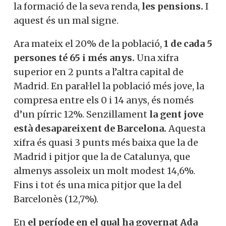
la formació de la seva renda,
les pensions.
I
aquest és un mal signe.
Ara mateix el 20% de la població,
1 de cada 5
persones té 65 i més anys.
Una xifra
superior en 2 punts a l’altra capital de
Madrid. En paral·lel la població més jove, la
compresa entre els 0 i 14 anys, és només
d’un pírric 12%. Senzillament
la gent jove
està desapareixent de Barcelona.
Aquesta
xifra és quasi 3 punts més baixa que la de
Madrid i pitjor que la de Catalunya, que
almenys assoleix un molt modest 14,6%.
Fins i tot és una mica pitjor que la del
Barcelonès (12,7%).
En
el període en el qual ha governat Ada