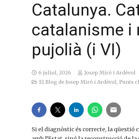
Catalunya. Cat
catalanisme i
pujolià (i VI)
6 juliol, 2026
Josep Miró i Ardèvol
El Blog de Josep Miró i Ardèvol
,
Punts c
Si el diagnòstic és correcte, la qüestió
amb l’Estat, sinó la reconstrucció de la