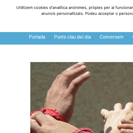
Utilitzem cookies d'analítica anònimes, pròpies per al funciona
anuncis personalitzats. Podeu acceptar o personali
Diumenge, 9 de agosto de 2026
Portada
Punts clau del dia
Conversem