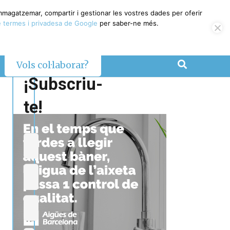
emmagatzemar, compartir i gestionar les vostres dades per oferir
 termes i privadesa de Google
per saber-ne més.
Vols col·laborar?
¡Subscriu-
te!