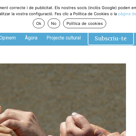
ment correcte i de publicitat. Els nostres socis (inclòs Google) poden 
tzar la vostra configuració. Fes clic a Política de Cookies o la
pàgina de
Ok
No
Política de cookies
Subscriu-te
Opinem
Àgora
Projecte cultural