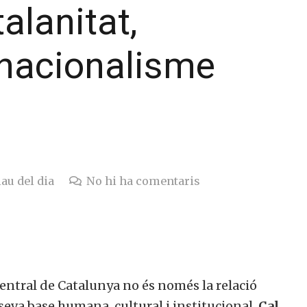
alanitat,
 nacionalisme
lau del dia
No hi ha comentaris
 central de Catalunya no és només la relació
 seva base humana, cultural i institucional.
Cal,