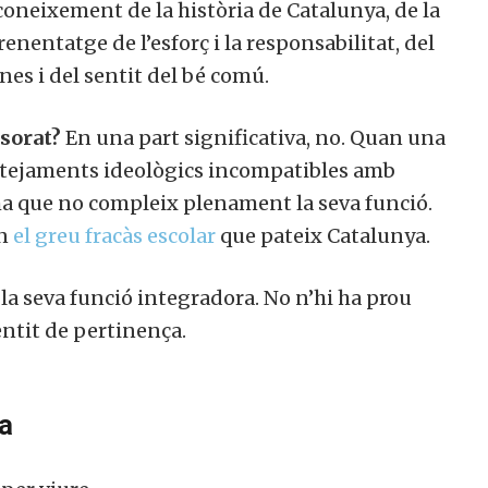
l coneixement de la història de Catalunya, de la
renentatge de l’esforç i la responsabilitat, del
es i del sentit del bé comú.
ssorat?
En una part significativa, no. Quan una
tejaments ideològics incompatibles amb
ema que no compleix plenament la seva funció.
en
el greu fracàs escolar
que pateix Catalunya.
 la seva funció integradora. No n’hi ha prou
entit de pertinença.
da