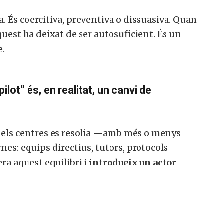
a. És coercitiva, preventiva o dissuasiva. Quan
quest ha deixat de ser autosuficient. És un
e.
lot” és, en realitat, un canvi de
s dels centres es resolia —amb més o menys
es: equips directius, tutors, protocols
era aquest equilibri i
introdueix un actor
.