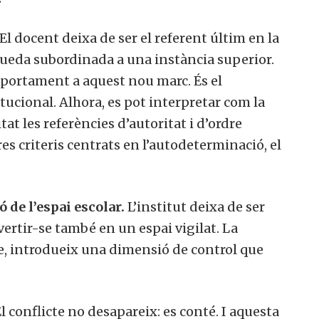
El docent deixa de ser el referent últim en la
 queda subordinada a una instància superior.
mportament a aquest nou marc. És el
cional. Alhora, es pot interpretar com la
t les referències d’autoritat i d’ordre
res criteris centrats en l’autodeterminació, el
 de l’espai escolar.
L’institut deixa de ser
rtir-se també en un espai vigilat. La
le, introdueix una dimensió de control que
l conflicte no desapareix: es conté. I aquesta