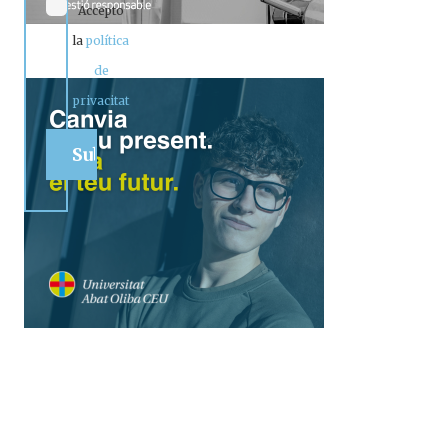
Accepto
la
política
de
privacitat