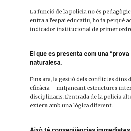
La funció de la policia no és pedagògic
entra a l’espai educatiu, ho fa perquè a
indicador institucional de primer ordr
El que es presenta com una “prova pi
naturalesa.
Fins ara, la gestió dels conflictes din
eficàcia— mitjançant estructures intern
disciplinaris. L’entrada de la policia alt
extern
amb una lògica diferent.
Això té conseqüències immediates