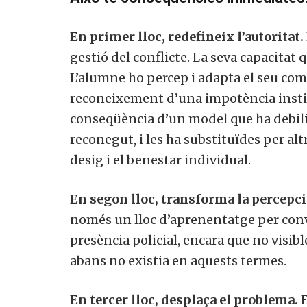
En primer lloc, redefineix l’autoritat.
gestió del conflicte. La seva capacitat
L’alumne ho percep i adapta el seu co
reconeixement d’una impotència institu
conseqüència d’un model que ha debilita
reconegut, i les ha substituïdes per alt
desig i el benestar individual.
En segon lloc, transforma la percepció
només un lloc d’aprenentatge per conve
presència policial, encara que no visib
abans no existia en aquests termes.
En tercer lloc, desplaça el problema.
E