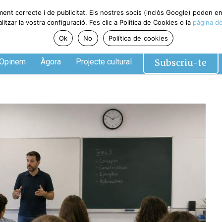
ment correcte i de publicitat. Els nostres socis (inclòs Google) poden 
tzar la vostra configuració. Fes clic a Política de Cookies o la
pàgina de
Ok
No
Política de cookies
Subscriu-te
Opinem
Àgora
Projecte cultural