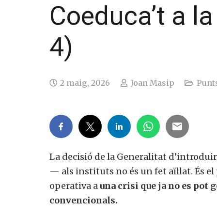
Coeduca’t a la 
4)
2 maig, 2026
Joan Masip
Punts
La decisió de la Generalitat d’introdui
— als instituts no és un fet aïllat. És 
operativa a
una crisi que ja no es pot
convencionals.