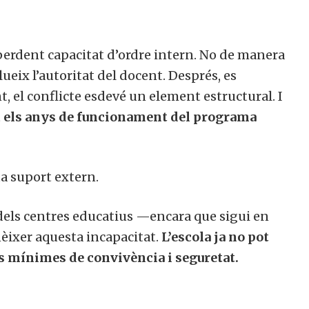
 perdent capacitat d’ordre intern. No de manera
lueix l’autoritat del docent. Després, es
 el conflicte esdevé un element estructural. I
t
els anys de funcionament del programa
ta suport extern.
 dels centres educatius —encara que sigui en
èixer aquesta incapacitat.
L’escola ja no pot
s mínimes de convivència i seguretat.