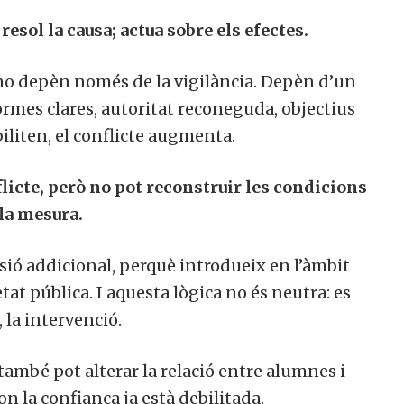
esol la causa; actua sobre els efectes.
no depèn només de la vigilància. Depèn d’un
rmes clares, autoritat reconeguda, objectius
liten, el conflicte augmenta.
flicte, però no pot reconstruir les condicions
 la mesura.
sió addicional, perquè introdueix en l’àmbit
at pública. I aquesta lògica no és neutra: es
, la intervenció.
 també pot alterar la relació entre alumnes i
n la confiança ja està debilitada.