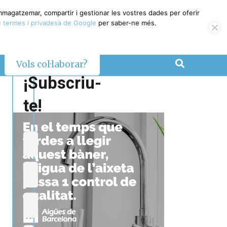
emmagatzemar, compartir i gestionar les vostres dades per oferir
 termes i privadesa de Google
per saber-ne més.
Vols col·laborar?
¡Subscriu-
te!