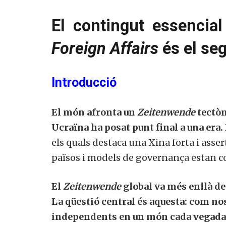
El contingut essencial d
Foreign Affairs
és el se
Introducció
El món afronta un
Zeitenwende
tectòn
Ucraïna ha posat punt final a una era.
els quals destaca una Xina forta i asse
països i models de governança estan co
El
Zeitenwende
global va més enllà de 
La qüestió central és aquesta: com nos
independents en un món cada vegada