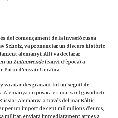
prés del començament de la invasió russa
av Scholz, va pronunciar un discurs històric
lament alemany). Allí va declarar
en un Z
eitenwende
(canvi d’època) a
r Putin d’envair Ucraïna.
ny va anar desgranant tot un seguit de
s
: Alemanya no posarà en marxa el gasoducte
ússia i Alemanya a través del mar Bàltic,
r per un import de cent mil milions d’euros,
esa militar, enviarà immediatament armes a