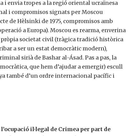
 i envia tropes a la regió oriental ucraïnesa
ional i compromisos signats per Moscou
te de Hèlsinki de 1975, compromisos amb
operació a Europa). Moscou es rearma, enverina
pròpia societat civil (tràgica tradició històrica
arribar a ser un estat democràtic modern),
riminal sirià de
Bashar
al-
Ásad
. Pas a pas, la
democràtica, que hem d’ajudar a emergir) escull
nya també d’un ordre internacional pacífic i
 l’ocupació il·legal de Crimea per part de