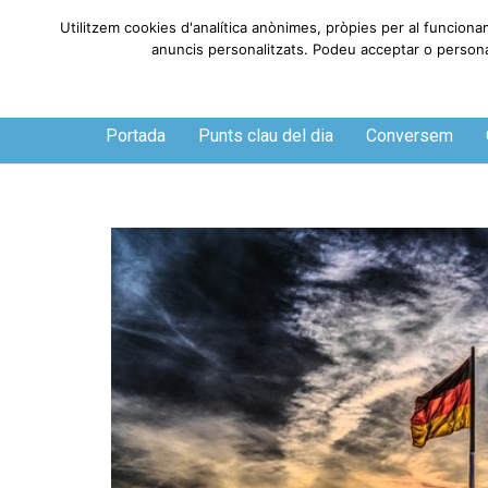
Utilitzem cookies d'analítica anònimes, pròpies per al funciona
anuncis personalitzats. Podeu acceptar o personali
Divendres, 7 de agosto de 2026
Portada
Punts clau del dia
Conversem