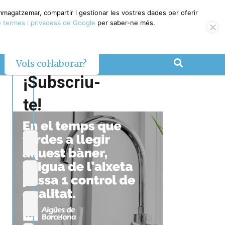
emmagatzemar, compartir i gestionar les vostres dades per oferir
 termes i privadesa de Google
per saber-ne més.
Vols col·laborar?
¡Subscriu-
te!