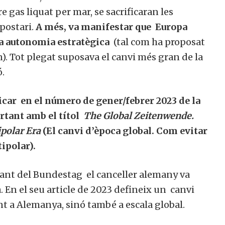
e gas liquat per mar, se sacrificaran les
postari.
A més, va manifestar que Europa
a
autonomia estratègica
(tal com ha proposat
. Tot plegat suposava el canvi més gran de la
ó.
licar en el número de gener/febrer 2023 de la
rtant amb el títol
The Global Zeitenwende.
polar Era
(El canvi d’època global. Com evitar
tipolar).
ant del Bundestag el canceller alemany va
 En el seu article de 2023 defineix un canvi
t a Alemanya, sinó també a escala global.