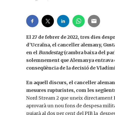
El 27 de febrer de 2022, tres dies des
d’Ucraïna, el canceller alemany, Gust
en el
Bundestag
(cambra baixa del par
solemnement que Alemanya entrava 
conseqüència de la decisió de Vladími
En aquell discurs, el canceller alema
mesures rupturistes, com les següent
Nord Stream 2 que uneix directament R
aprovarà un nou fons de despesa milita
pujarà al dos per cent del PIB la desp