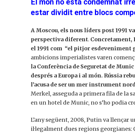
El món no està condemnat irr
estar dividit entre blocs comp
A Moscou, els nous líders post 1991 va
perspectiva diferent
.
Concretament, P
el 1991 com “el pitjor esdeveniment g
ambicions imperialistes varen començ
la Conferència de Seguretat de Munic 
després a Europa i al món. Rússia rebu
l’acusa de ser un mer instrument no
Merkel, asseguda a primera fila de la sa
en un hotel de Munic, no s’ho podia cre
L’any següent, 2008, Putin va llençar
il·legalment dues regions georgianes: 