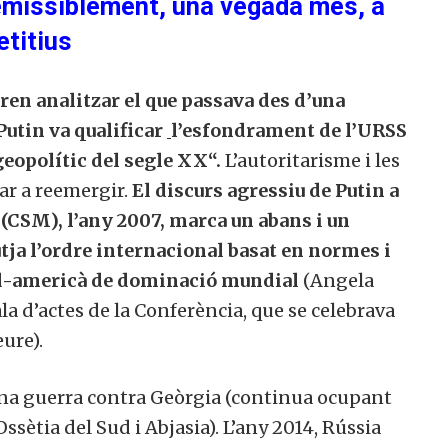
emissiblement, una vegada més, a
etitius
ren analitzar el que passava des d’una
utin va qualificar
l’esfondrament de l’URSS
eopolític del segle XX“.
L’autoritarisme i les
ar a reemergir.
El discurs agressiu de Putin a
(CSM), l’any 2007, marca un abans i un
tja l’ordre internacional basat en normes i
rd-americà de dominació mundial
(Angela
la d’actes de la Conferència, que se celebrava
ure).
 una guerra contra Geòrgia (continua ocupant
Ossètia del Sud i
Abjasia
). L’any 2014, Rússia