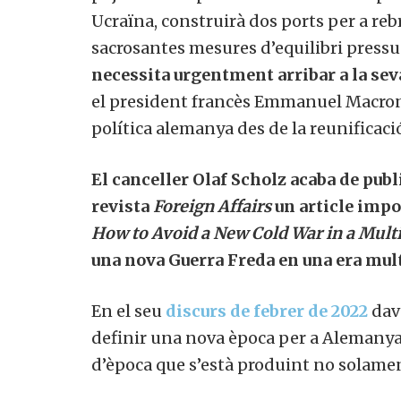
Ucraïna, construirà dos ports per a rebr
sacrosantes mesures d’equilibri pressu
necessita urgentment arribar a la sev
el president francès Emmanuel Macron)
política alemanya des de la reunificaci
El canceller Olaf Scholz acaba de pub
revista
Foreign Affairs
un article impo
How to Avoid a New Cold War in a Multi
una nova Guerra Freda en una era mul
En el seu
discurs de febrer de 2022
dav
definir una nova època per a Alemanya.
d’època que s’està produint no solamen