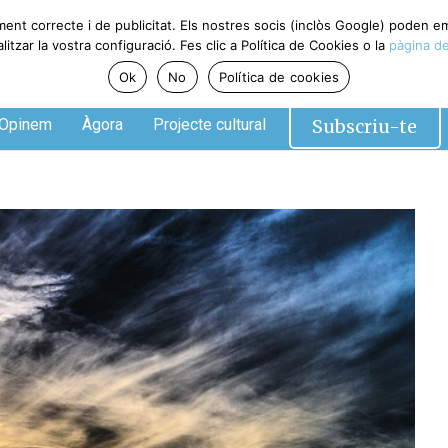
ment correcte i de publicitat. Els nostres socis (inclòs Google) poden 
tzar la vostra configuració. Fes clic a Política de Cookies o la
pàgina de
Ok
No
Política de cookies
Subscriu-te
Opinem
Àgora
Projecte cultural