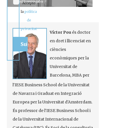
Accepto
la
política
de
privacitat
Víctor Pou
és doctor
en dret i llicenciat en
ciències
econòmiques per la
Universitat de
Barcelona,
MBA
per
l'
IESE
Business
School
de la Universitat
de Navarra i Graduat en Integració
Europea per la Universitat d'Amsterdam.
És professor de l'
IESE
Business
School
i
de la Universitat Internacional de
Catalunya (UIC). És Soci de la consultoria