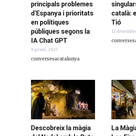
principals problemes
singular
d’Espanya i prioritats
català: e
en polítiques
Tió
públiques segons la
12 desembr
IA Chat GPT
converses
9 gener, 2025
conversesacatalunya
Descobreix la màgia
La Màgia