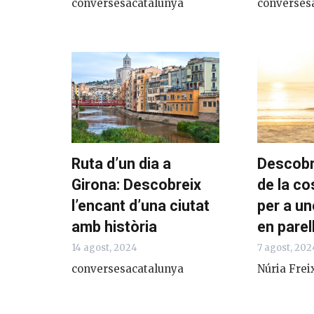
conversesacatalunya
converses
Ruta d’un dia a
Descobr
Girona: Descobreix
de la co
l’encant d’una ciutat
per a u
amb història
en parel
14 agost, 2024
7 agost, 202
conversesacatalunya
Núria Frei