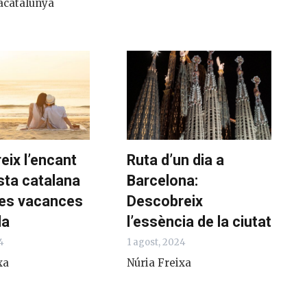
acatalunya
eix l’encant
Ruta d’un dia a
sta catalana
Barcelona:
nes vacances
Descobreix
la
l’essència de la ciutat
4
1 agost, 2024
xa
Núria Freixa