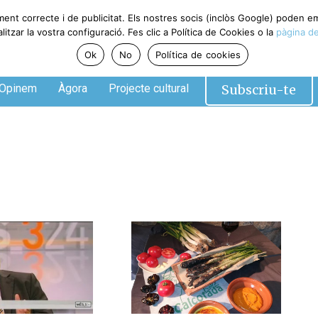
ment correcte i de publicitat. Els nostres socis (inclòs Google) poden 
tzar la vostra configuració. Fes clic a Política de Cookies o la
pàgina de
Ok
No
Política de cookies
Subscriu-te
Opinem
Àgora
Projecte cultural