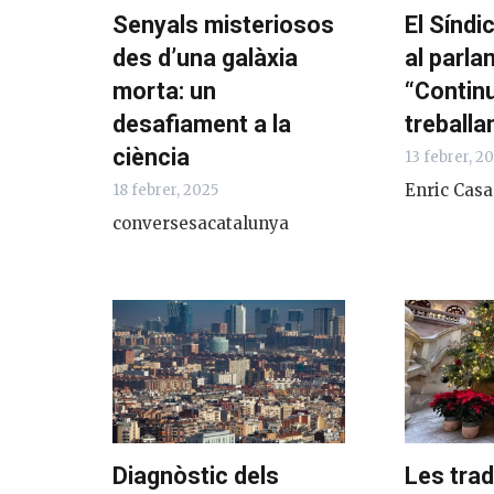
Senyals misteriosos
El Síndi
des d’una galàxia
al parla
morta: un
“Contin
desafiament a la
treballa
ciència
13 febrer, 2
Enric Cas
18 febrer, 2025
conversesacatalunya
Diagnòstic dels
Les tra