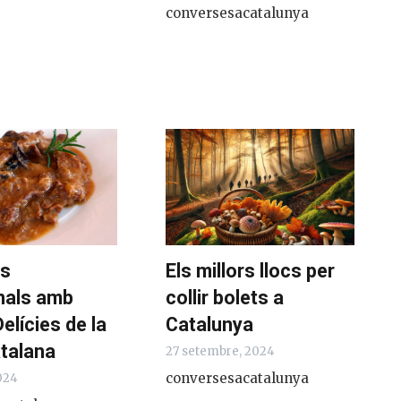
conversesacatalunya
es
Els millors llocs per
onals amb
collir bolets a
Delícies de la
Catalunya
atalana
27 setembre, 2024
conversesacatalunya
2024