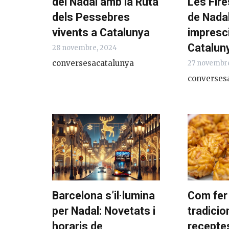
del Nadal amb la Ruta
Les Fire
dels Pessebres
de Nada
vivents a Catalunya
impresc
Catalun
28 novembre, 2024
conversesacatalunya
27 novembr
converses
Barcelona s’il·lumina
Com fer
per Nadal: Novetats i
tradicio
horaris de
recepte