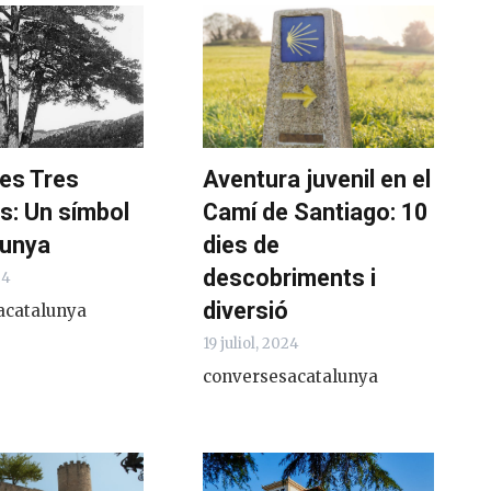
 les Tres
Aventura juvenil en el
s: Un símbol
Camí de Santiago: 10
lunya
dies de
descobriments i
24
diversió
acatalunya
19 juliol, 2024
conversesacatalunya