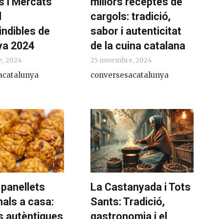
s i Mercats
millors receptes de
l
cargols: tradició,
indibles de
sabor i autenticitat
ya 2024
de la cuina catalana
e, 2024
25 novembre, 2024
acatalunya
conversesacatalunya
 panellets
La Castanyada i Tots
nals a casa:
Sants: Tradició,
s autèntiques
gastronomia i el