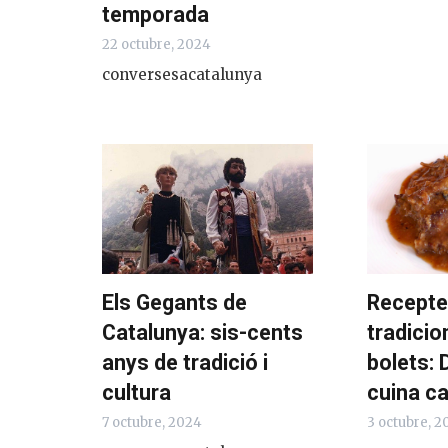
temporada
22 octubre, 2024
conversesacatalunya
Els Gegants de
Recept
Catalunya: sis-cents
tradici
anys de tradició i
bolets: 
cultura
cuina c
7 octubre, 2024
3 octubre, 