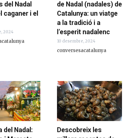
s del Nadal
de Nadal (nadales) de
l caganer i el
Catalunya: un viatge
a la tradició i a
l’esperit nadalenc
e, 2024
acatalunya
10 desembre, 2024
conversesacatalunya
 del Nadal:
Descobreix les