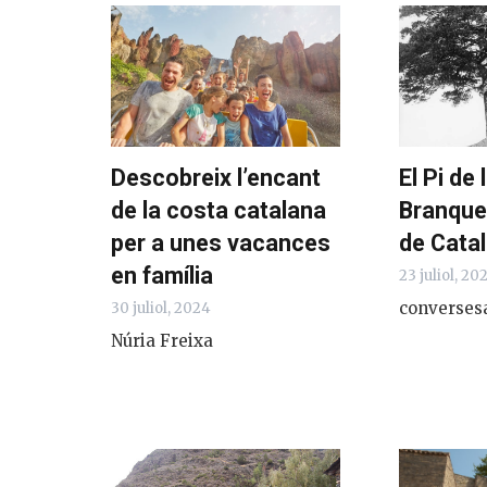
Descobreix l’encant
El Pi de
de la costa catalana
Branque
per a unes vacances
de Cata
en família
23 juliol, 20
converses
30 juliol, 2024
Núria Freixa