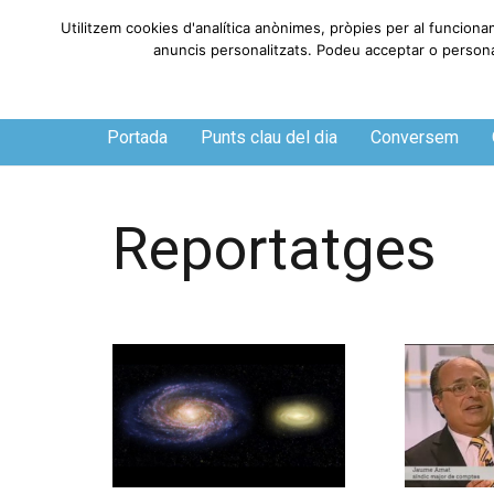
Utilitzem cookies d'analítica anònimes, pròpies per al funciona
anuncis personalitzats. Podeu acceptar o personali
Diumenge, 9 de agosto de 2026
Portada
Punts clau del dia
Conversem
Reportatges