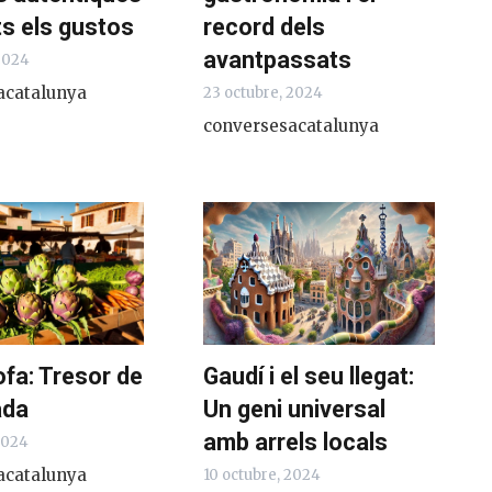
ts els gustos
record dels
avantpassats
 2024
acatalunya
23 octubre, 2024
conversesacatalunya
fa: Tresor de
Gaudí i el seu llegat:
ada
Un geni universal
amb arrels locals
2024
acatalunya
10 octubre, 2024