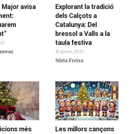
c Major avisa
Explorant la tradició
ment:
dels Calçots a
uarem
Catalunya: Del
nt”
bressol a Valls a la
taula festiva
025
anovas
10 gener, 2025
Núria Freixa
dicions més
Les millors cançons