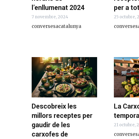
l’enllumenat 2024
per a to
7 novembre, 2024
25 octubre,
conversesacatalunya
converses
Descobreix les
La Carxo
millors receptes per
tempor
gaudir de les
21 octubre, 
carxofes de
converses