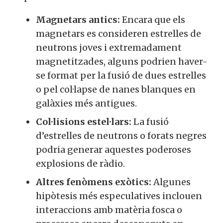
Magnetars antics:
Encara que els
magnetars es consideren estrelles de
neutrons joves i extremadament
magnetitzades, alguns podrien haver-
se format per la fusió de dues estrelles
o pel col·lapse de nanes blanques en
galàxies més antigues.
Col·lisions estel·lars:
La fusió
d’estrelles de neutrons o forats negres
podria generar aquestes poderoses
explosions de ràdio.
Altres fenòmens exòtics:
Algunes
hipòtesis més especulatives inclouen
interaccions amb matèria fosca o