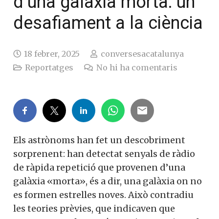
d’una galàxia morta: un
desafiament a la ciència
18 febrer, 2025
conversesacatalunya
Reportatges
No hi ha comentaris
Els astrònoms han fet un descobriment
sorprenent: han detectat senyals de ràdio
de ràpida repetició que provenen d’una
galàxia «morta», és a dir, una galàxia on no
es formen estrelles noves. Això contradiu
les teories prèvies, que indicaven que