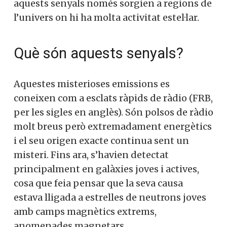
aquests senyals només sorgien a regions de
l’univers on hi ha molta activitat estel·lar.
Què són aquests senyals?
Aquestes misterioses emissions es
coneixen com a esclats ràpids de ràdio (FRB,
per les sigles en anglès). Són polsos de ràdio
molt breus però extremadament energètics
i el seu origen exacte continua sent un
misteri. Fins ara, s’havien detectat
principalment en galàxies joves i actives,
cosa que feia pensar que la seva causa
estava lligada a estrelles de neutrons joves
amb camps magnètics extrems,
anomenades magnetars.