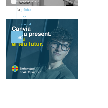
Accepto
la
política
de
privacitat