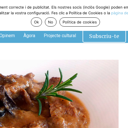
ment correcte i de publicitat. Els nostres socis (inclòs Google) poden 
tzar la vostra configuració. Fes clic a Política de Cookies o la
pàgina de
Ok
No
Política de cookies
Subscriu-te
Opinem
Àgora
Projecte cultural