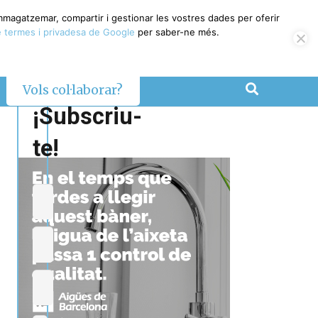
emmagatzemar, compartir i gestionar les vostres dades per oferir
 termes i privadesa de Google
per saber-ne més.
Vols col·laborar?
¡Subscriu-
te!