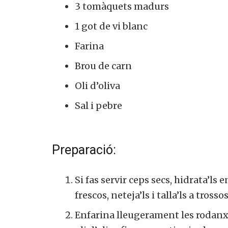
3 tomàquets madurs
1 got de vi blanc
Farina
Brou de carn
Oli d’oliva
Sal i pebre
Preparació:
Si fas servir ceps secs, hidrata’ls
frescos, neteja’ls i talla’ls a trossos
Enfarina lleugerament les rodanxe