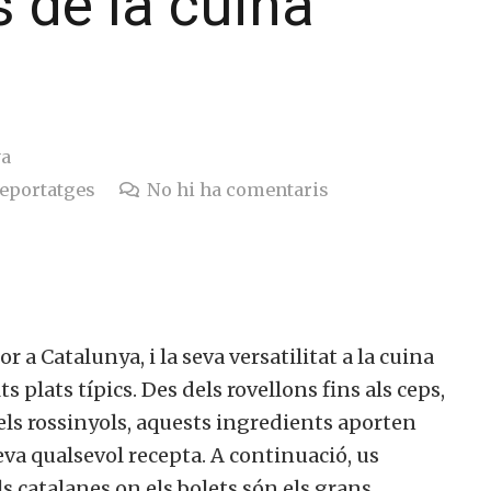
s de la cuina
ya
eportatges
No hi ha comentaris
r a Catalunya, i la seva versatilitat a la cuina
 plats típics. Des dels rovellons fins als ceps,
els rossinyols, aquests ingredients aporten
eva qualsevol recepta. A continuació, us
 catalanes on els bolets són els grans