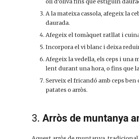
oli d’oliva fins que estiguin daura
A la mateixa cassola, afegeix la ce
daurada.
Afegeix el tomàquet ratllat i cui
Incorpora el vi blanc i deixa redui
Afegeix la vedella, els ceps i una 
lent durant una hora, o fins que l
Serveix el fricandó amb ceps ben
patates o arròs.
3.
Arròs de muntanya a
Aquest arròs de muntanya, tradicional