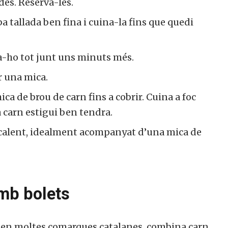
des. Reserva-les.
ba tallada ben fina i cuina-la fins que quedi
na-ho tot junt uns minuts més.
r una mica.
mica de brou de carn fins a cobrir. Cuina a foc
a carn estigui ben tendra.
 calent, idealment acompanyat d’una mica de
mb bolets
 en moltes comarques catalanes, combina carn,