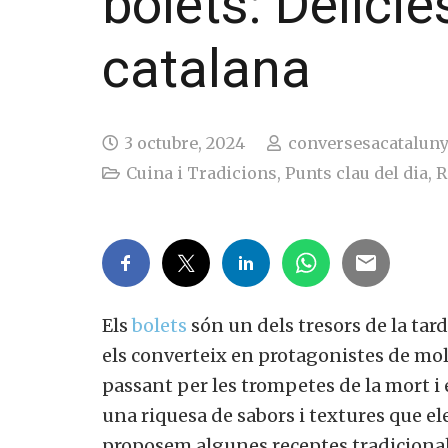
bolets: Delície
catalana
3 octubre, 2024
conversesacatalun
Cuina i Tradicions
,
Punts clau del dia
,
R
Els
bolets
són un dels tresors de la tardo
els converteix en protagonistes de molts
passant per les trompetes de la mort i 
una riquesa de sabors i textures que el
proposem algunes receptes tradicionals