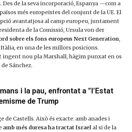
. Des de la seva incorporació, Espanya —com a
països més europeistes del conjunt de la UE. El
cepció avantatjosa al camp europeu, juntament
residenta de la Comissió, Ursula von der
acord sobre els fons europeus Next Generation
,
àlia, en una de les millors posicions.
est ingent nou pla Marshall, hàgim punxat en os
n de Sánchez.
ans i la pau, enfrontat a “l’Estat
xtremisme de Trump
tge de Castells. Això és exacte: amb anades i
ue
amb més duresa ha tractat Israel
al si de la