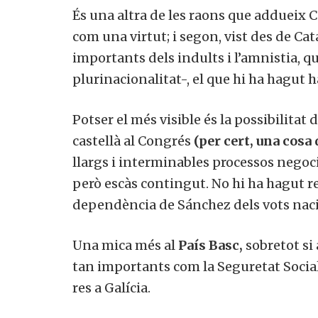
És una altra de les raons que addueix Ca
com una virtut; i segon, vist des de Ca
importants dels indults i l’amnistia, q
plurinacionalitat-, el que hi ha hagut 
Potser el més visible és la possibilitat 
castellà al Congrés
(per cert, una cosa
llargs i interminables processos negoc
però escàs contingut. No hi ha hagut r
dependència de Sánchez dels vots naci
Una mica més al
País Basc,
sobretot si
tan importants com la Seguretat Social
res a Galícia.