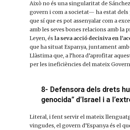
Això no és una singularitat de Sánchez
govern i com a societat— ha estat dels 
que sí que es pot assenyalar com a ex
amb les seves bones relacions amb la p
Leyen, és
la seva acció decisiva en l’
que ha situat Espanya, juntament amb It
Llàstima que, a l’hora d’aprofitar aqu
per les ineficiències del mateix Gover
8- Defensora dels drets hum
genocida” d’Israel i a l’e
Literal, i fent servir el mateix llengua
vingudes, el govern d’Espanya és el q