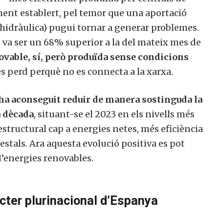
ent establert, pel temor que una aportació
 hidràulica) pugui tornar a generar problemes.
s va ser un 68% superior a la del mateix mes de
vable, sí, però produïda sense condicions
 es perd perquè no es connecta a la xarxa.
a aconseguit reduir de manera sostinguda la
a dècada
, situant-se el 2023 en els nivells més
estructural cap a energies netes, més eficiència
restals. Ara aquesta evolució positiva es pot
 d’energies renovables.
ter plurinacional d’Espanya