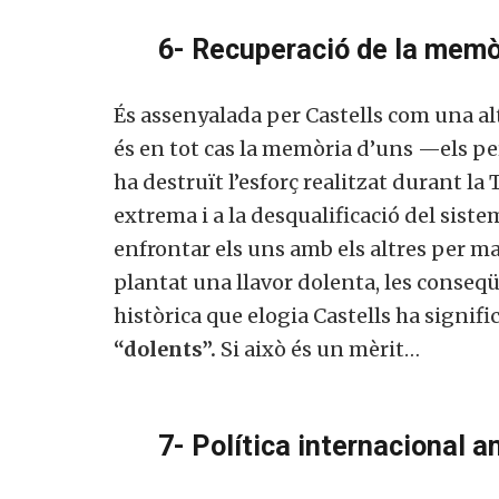
6- Recuperació de la memòr
És assenyalada per Castells com una alt
és en tot cas la memòria d’uns —els pe
ha destruït l’esforç realitzat durant la 
extrema i a la desqualificació del siste
enfrontar els uns amb els altres per man
plantat una llavor dolenta, les conseqü
històrica que elogia Castells ha signifi
“dolents”.
Si això és un mèrit…
7- Política internacional 