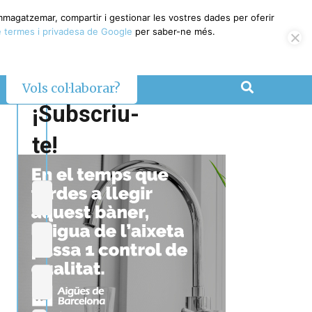
emmagatzemar, compartir i gestionar les vostres dades per oferir
 termes i privadesa de Google
per saber-ne més.
Vols col·laborar?
¡Subscriu-
te!