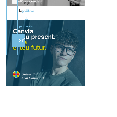
Accepto
la
política
de
privacitat