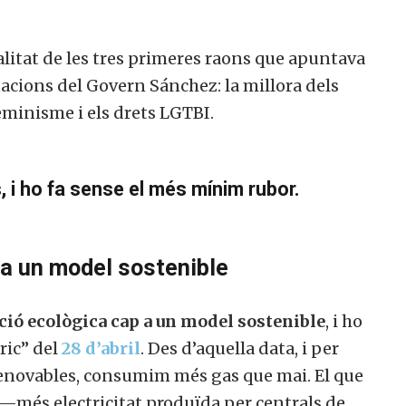
alitat de les tres primeres raons que apuntava
tacions del Govern Sánchez: la millora dels
feminisme i els drets LGTBI.
 i ho fa sense el més mínim rubor.
 a un model sostenible
ició ecològica cap a un model sostenible
, i ho
ric” del
28 d’abril
. Des d’aquella data, i per
enovables, consumim més gas que mai. El que
—més electricitat produïda per centrals de