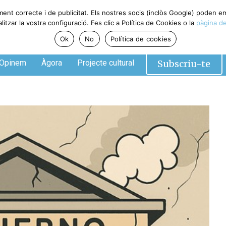
ment correcte i de publicitat. Els nostres socis (inclòs Google) poden 
tzar la vostra configuració. Fes clic a Política de Cookies o la
pàgina de
Ok
No
Política de cookies
Subscriu-te
Opinem
Àgora
Projecte cultural