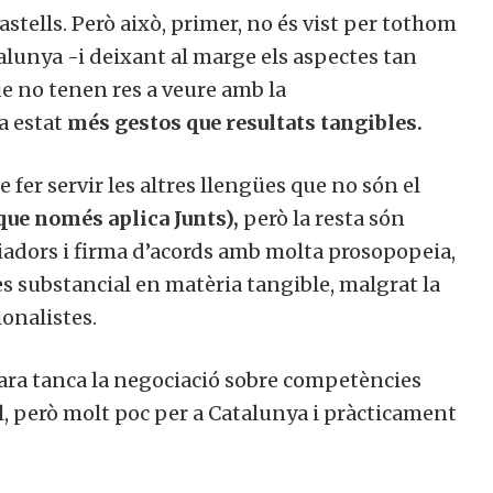
stells. Però això, primer, no és vist per tothom
talunya -i deixant al marge els aspectes tan
ue no tenen res a veure amb la
ha estat
més gestos que resultats tangibles.
de fer servir les altres llengües que no són el
 que només aplica Junts),
però la resta són
iadors i firma d’acords amb molta prosopopeia,
es substancial en matèria tangible, malgrat la
onalistes.
 ara tanca la negociació sobre competències
, però molt poc per a Catalunya i pràcticament