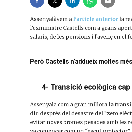
Assenyalàvem a
l’article anterior
la re
l’exministre Castells com a grans apor
salaris, de les pensions i l’avenç en el 
Però Castells n’addueix moltes més,
4-
Transició ecològica cap
Assenyala com a gran millora
la trans
diu després del desastre del “zero elèct
evitar noves bromes pesades amb les r
va començar com un “escut protector” 