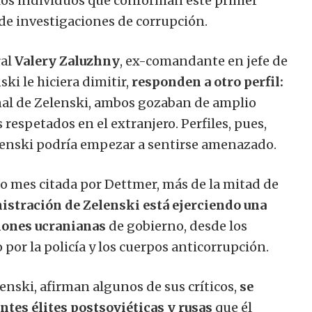
 los individuos que conforman este primer
 de investigaciones de corrupción.
al
Valery Zaluzhny
, ex-comandante en jefe de
ki le hiciera dimitir,
responden a otro perfil:
nal de Zelenski, ambos gozaban de amplio
espetados en el extranjero. Perfiles, pues,
lenski podría empezar a sentirse amenazado.
o mes citada por Dettmer, más de la mitad de
istración de Zelenski está ejerciendo una
ciones ucranianas
de gobierno, desde los
por la policía y los cuerpos anticorrupción.
lenski, afirman algunos de sus críticos,
se
ntes élites postsoviéticas y rusas
que él