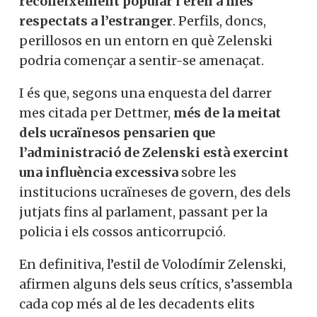
reconeixement popular i eren a més
respectats a l’estranger
. Perfils, doncs,
perillosos en un entorn en què Zelenski
podria començar a sentir-se amenaçat.
I és que, segons una enquesta del darrer
mes citada per Dettmer,
més de la meitat
dels ucraïnesos pensarien que
l’administració de Zelenski està exercint
una influència excessiva
sobre les
institucions ucraïneses de govern, des dels
jutjats fins al parlament, passant per la
policia i els cossos anticorrupció.
En definitiva, l’estil de Volodímir Zelenski,
afirmen alguns dels seus crítics, s’assembla
cada cop més al de les decadents elits