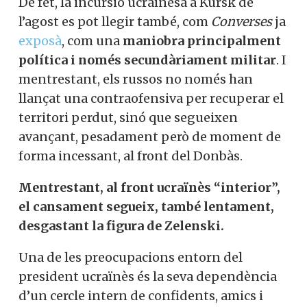
De fet, la incursió ucraïnesa a Kursk de
l’agost es pot llegir també, com
Converses
ja
exposà
, com una
maniobra principalment
política i només secundàriament militar
. I
mentrestant, els russos no només han
llançat una contraofensiva per recuperar el
territori perdut, sinó que segueixen
avançant, pesadament però de moment de
forma incessant, al front del Donbàs.
Mentrestant, al front ucraïnès “interior”,
el cansament segueix, també lentament,
desgastant la figura de Zelenski.
Una de les preocupacions entorn del
president ucraïnès és la seva dependència
d’un cercle intern de confidents, amics i