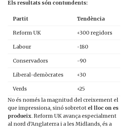
Els resultats són contundents:
Partit
Tendència
Reform UK
+300 regidors
Labour
-180
Conservadors
-90
Liberal-demòcrates
+30
Verds
+25
No és només la magnitud del creixement el
que impressiona, sinó sobretot
el lloc on es
produeix
. Reform UK avança especialment
al nord d’Anglaterra i a les Midlands, és a