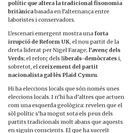
polític que altera la tradicional fisonomia
britànica
basada en l’alternança entre
laboristes i conservadors.
L’escenari emergent mostra una
forta
irrupció de Reform UK
, el nou partit de la
dreta liderat per Nigel Farage;
l’avenç dels
Verds
; el reforç dels l
iberals-demòcrates
i,
sobretot, el
creixement del partit
nacionalista gal·lès Plaid Cymru.
Hi ha eleccions locals que són només unes
eleccions locals. I n’hi ha d’altres que actuen
com una esquerda geològica: revelen que el
sòl polític s’ha mogut sota els peus dels
partits tradicionals molt abans que aquests
en siguin conscients. El que ha succeït