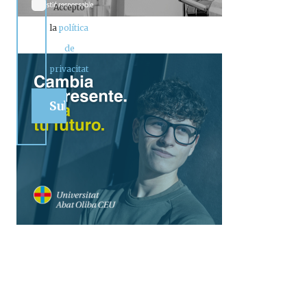
Accepto
la
política
de
privacitat