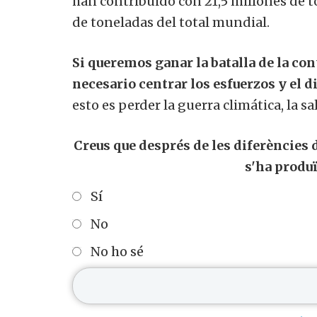
han contribuido con 21,5 millones de t
de toneladas del total mundial.
Si queremos ganar la batalla de la co
necesario centrar los esfuerzos y el 
esto es perder la guerra climática, la sa
Creus que després de les diferències
s'ha produï
Sí
No
No ho sé