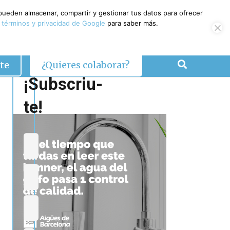
 pueden almacenar, compartir y gestionar tus datos para ofrecer
 términos y privacidad de Google
para saber más.
te
¿Quieres colaborar?
¡Subscriu-
te!