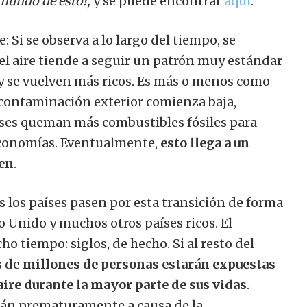
 mundo de esto?,
y se puede encontrar
aquí
.
 Si se observa a lo largo del tiempo, se
l aire tiende a seguir un patrón muy estándar
 y se vuelven más ricos. Es más o menos como
La contaminación exterior comienza baja,
ses queman más combustibles fósiles para
 economías. Eventualmente,
esto llega a un
aen
.
 los países pasen por esta transición de forma
no Unido y muchos otros países ricos. El
o tiempo: siglos, de hecho. Si al resto del
s de
millones de personas estarán expuestas
aire durante la mayor parte de sus vidas
.
rán prematuramente a causa de la