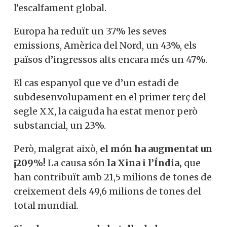
l’escalfament global.
Europa ha reduït un 37% les seves
emissions, Amèrica del Nord, un 43%, els
països d’ingressos alts encara més un 47%.
El cas espanyol que ve d’un estadi de
subdesenvolupament en el primer terç del
segle XX, la caiguda ha estat menor però
substancial, un 23%.
Però, malgrat això,
el món ha augmentat un
¡209%!
La causa són
la Xina i l’Índia,
que
han contribuït amb 21,5 milions de tones de
creixement dels 49,6 milions de tones del
total mundial.