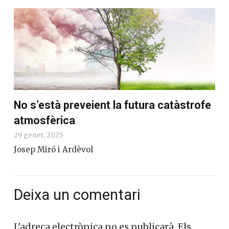
No s’està preveient la futura catàstrofe
atmosfèrica
29 gener, 2025
Josep Miró i Ardèvol
Deixa un comentari
L'adreça electrònica no es publicarà.
Els