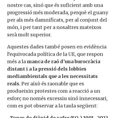
nostre cas, sinó que és suficient amb una
progressió més moderada, perquè el guany
per als més damnificats, per al conjunt del
món, i per tant per a nosaltres mateixos
serà molt superior.
Aquestes dades també posen en evidència
l’equivocada política de la UE, que respon
més a la
manca de raó d’una burocràcia
distant i a la pressió dels lobbies
mediambientals que a les necessitats
reals
. Per això és raonable que es
produeixin protestes com a reacció a un
esforç no només excessiu sinó innecessari,
com es pot observar a la taula següent:
Tones de diòxid de sofre (SO₂) 1901- 2022