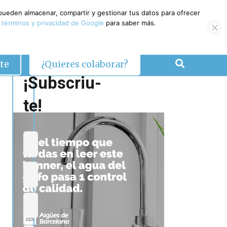
 pueden almacenar, compartir y gestionar tus datos para ofrecer
 términos y privacidad de Google
para saber más.
te
¿Quieres colaborar?
¡Subscriu-
te!