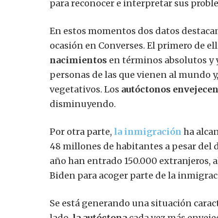
para reconocer e interpretar sus probl
En estos momentos dos datos destaca
ocasión en Converses. El primero de el
nacimientos
en términos absolutos y
personas de las que vienen al mundo y
vegetativos. Los
autóctonos envejece
disminuyendo.
Por otra parte,
la inmigración
ha alca
48 millones de habitantes a pesar del d
año han entrado 150.000 extranjeros, 
Biden para acoger parte de la inmigra
Se está generando una situación carac
lado,
la autóctona
cada vez más envejec