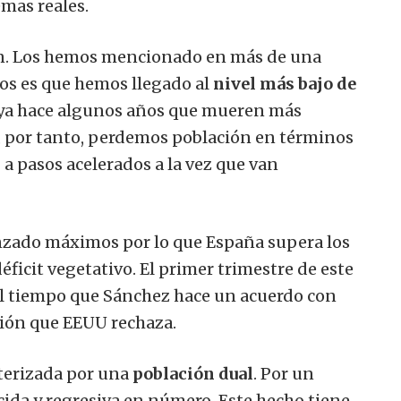
emas reales.
n. Los hemos mencionado en más de una
los es que hemos llegado al
nivel más bajo de
 ya hace algunos años que mueren más
, por tanto, perdemos población en términos
n
a pasos acelerados a la vez que van
nzado máximos por lo que España supera los
éficit vegetativo. El primer trimestre de este
al tiempo que Sánchez hace un acuerdo con
ción que EEUU rechaza.
terizada por una
población dual
. Por un
ida y regresiva en número. Este hecho tiene