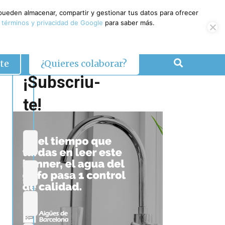
 pueden almacenar, compartir y gestionar tus datos para ofrecer
 términos y privacidad de Google
para saber más.
te
¿Quieres colaborar?
¡Subscriu-
te!