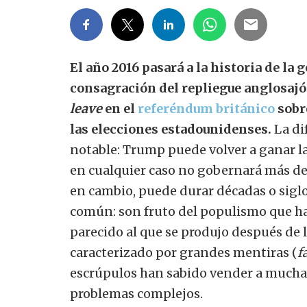
El año 2016 pasará a la historia de la
consagración del repliegue anglosajó
leave
en el
referéndum británico
sobre
las elecciones estadounidenses.
La di
notable: Trump puede volver a ganar la
en cualquier caso no gobernará más de 
en cambio, puede durar décadas o sig
común: son fruto del populismo que ha
parecido al que se produjo después de
caracterizado por grandes mentiras (
f
escrúpulos han sabido vender a mucha 
problemas complejos.