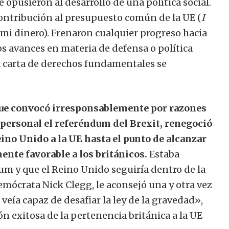
e opusieron al desarrollo de una política social.
ontribución al presupuesto común de la UE (
I
 mi dinero). Frenaron cualquier progreso hacia
os avances en materia de defensa o política
a carta de derechos fundamentales se
ue convocó irresponsablemente por razones
personal el referéndum del Brexit, renegoció
eino Unido a la UE hasta el punto de alcanzar
nte favorable a los británicos.
Estaba
um y que el Reino Unido seguiría dentro de la
demócrata Nick Clegg, le aconsejó una y otra vez
eía capaz de desafiar la ley de la gravedad»,
ón exitosa de la pertenencia británica a la UE