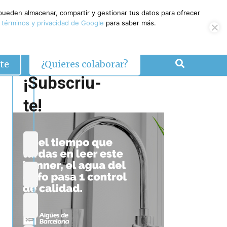
 pueden almacenar, compartir y gestionar tus datos para ofrecer
 términos y privacidad de Google
para saber más.
te
¿Quieres colaborar?
¡Subscriu-
te!