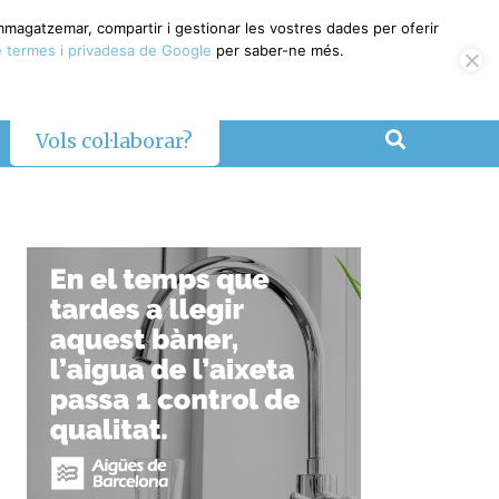
magatzemar, compartir i gestionar les vostres dades per oferir
termes i privadesa de Google
per saber-ne més.
Vols col·laborar?