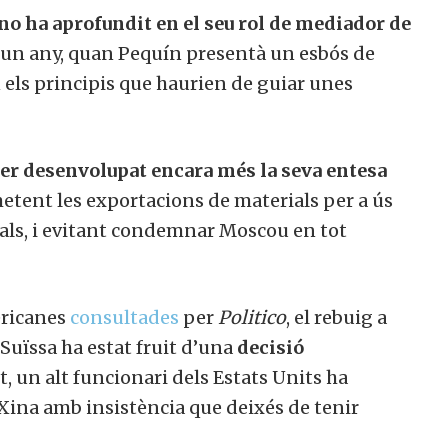
no ha aprofundit en el seu rol de mediador de
un any, quan Pequín presentà un esbós de
ls principis que haurien de guiar unes
r desenvolupat encara més la seva entesa
etent les exportacions de materials per a ús
als, i evitant condemnar Moscou en tot
col·laborar a Converses a Cata
ricanes
consultades
per
Politico
, el rebuig a
uïssa ha estat fruit d’una
decisió
t, un alt funcionari dels Estats Units ha
ina amb insistència que deixés de tenir
Et convidem a participar i ser un