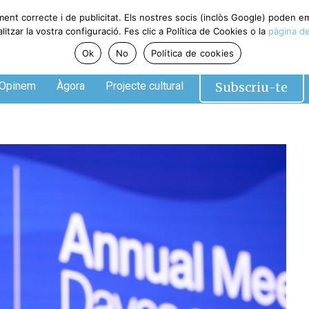
ent correcte i de publicitat. Els nostres socis (inclòs Google) poden em
zar la vostra configuració. Fes clic a Política de Cookies o la
pàgina de 
Ok
No
Política de cookies
Subscriu-te
pinem
Àgora
Projecte cultural