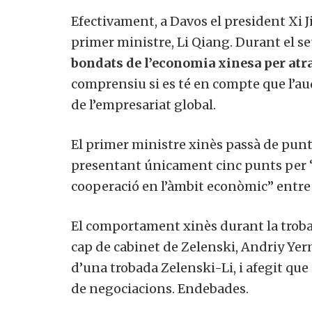
Efectivament, a Davos el president Xi J
primer ministre, Li Qiang. Durant el se
bondats de l’economia xinesa per atra
comprensiu si es té en compte que l’audi
de l’empresariat global.
El primer ministre xinès passà de punte
presentant únicament cinc punts per “re
cooperació en l’àmbit econòmic” entre l
El comportament xinès durant la trobada
cap de cabinet de Zelenski, Andriy Yerm
d’una trobada Zelenski-Li, i afegit que 
de negociacions. Endebades.