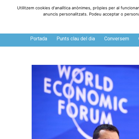
Utilitzem cookies d'analítica anònimes, pròpies per al funcionam
anuncis personalitzats. Podeu acceptar o personalit
Dijous, 6 de agosto de 2026
Portada
Punts clau del dia
Conversem
O