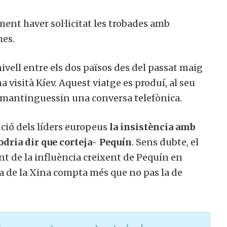
membre actiu de la nostra comunitat.
ent haver sol·licitat les trobades amb
es.
ull col·laborar
No, però vull re
ivell entre els dos països des del passat maig
ctivament
butlletí
 visità Kíev. Aquest viatge es produí, al seu
 mantinguessin una conversa telefònica.
nció dels líders europeus
la insistència amb
dria dir que corteja- Pequín
. Sens dubte, el
 de la influència creixent de Pequín en
la de la Xina compta més que no pas la de