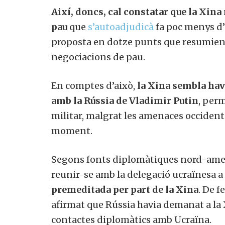
Així, doncs, cal constatar que la Xina 
pau
que
s’autoadjudicà
fa poc menys d’
proposta en dotze punts que resumien e
negociacions de pau.
En comptes d’això,
la Xina sembla have
amb la Rússia de Vladimir Putin
, perm
militar, malgrat les amenaces occident
moment.
Vols 
Segons fonts diplomàtiques nord-ame
reunir-se amb la delegació ucraïnesa a S
premeditada per part de la Xina
. De fe
afirmat que Rússia havia demanat a la X
contactes diplomàtics amb Ucraïna.