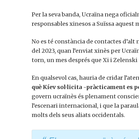
Per la seva banda, Ucraïna nega oficialm
responsables xinesos a Suïssa aquest m
Si, v
No es té constància de contactes d’alt n
a
del 2023, quan l’enviat xinès per Ucraïna
torn, un mes després que Xi i Zelenski
En qualsevol cas, hauria de cridar l’ate
què Kíev sol·licita -pràcticament es po
govern ucraïnès és plenament conscient
l’escenari internacional, i que la parau
molts dels seus aliats occidentals.