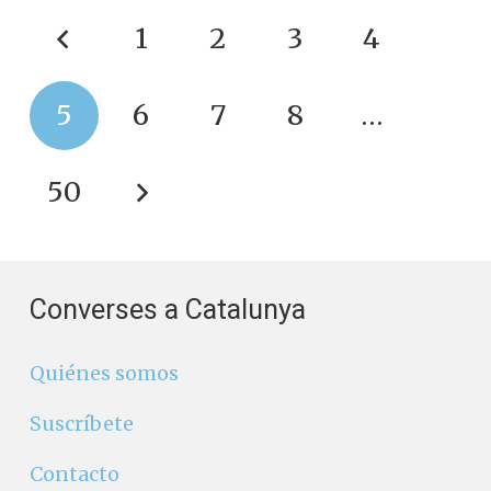
1
2
3
4
5
6
7
8
…
50
Converses a Catalunya
Quiénes somos
Suscríbete
Contacto