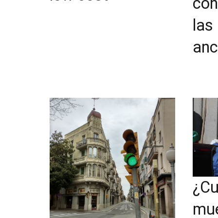
con
las
anc
¿Cu
mue