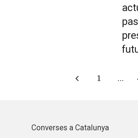
act
pas
pre
fut
1
…
Converses a Catalunya