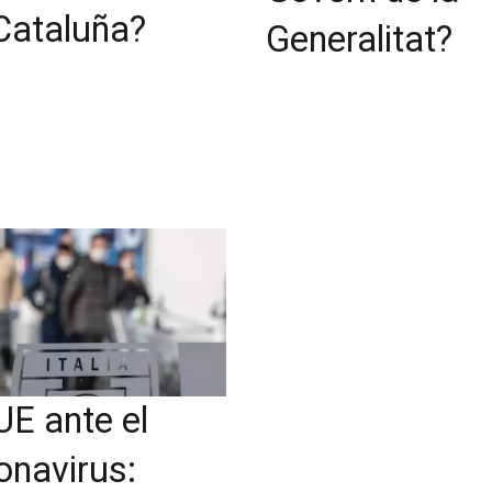
Cataluña?
Generalitat?
UE ante el
onavirus: