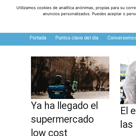
Utilizamos cookies de analítica anónimas, propias para su corr
anuncios personalizados. Puedes aceptar o person
Sábado, 8 de agosto de 2026
Portada
Puntos clave del día
Conversemo
Ya ha llegado el
El 
supermercado
las
low cost