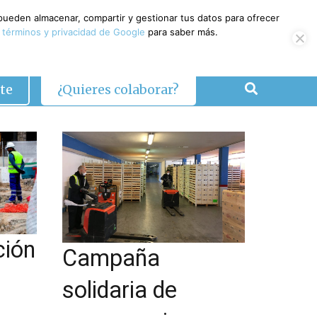
 pueden almacenar, compartir y gestionar tus datos para ofrecer
 términos y privacidad de Google
para saber más.
te
¿Quieres colaborar?
ción
Campaña
solidaria de