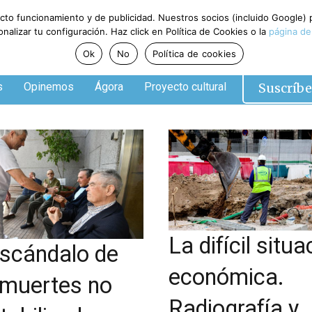
ecto funcionamiento y de publicidad. Nuestros socios (incluido Google)
alizar tu configuración. Haz click en Política de Cookies o la
página de
Ok
No
Política de cookies
Suscríbe
s
Opinemos
Ágora
Proyecto cultural
La difícil situa
escándalo de
económica.
 muertes no
Radiografía y