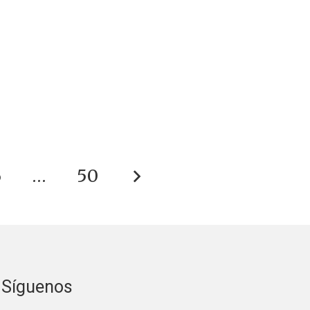
6
…
50
Síguenos