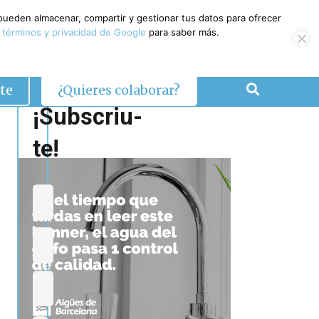
 pueden almacenar, compartir y gestionar tus datos para ofrecer
 términos y privacidad de Google
para saber más.
te
¿Quieres colaborar?
¡Subscriu-
te!