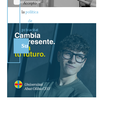
Accepto
la
política
de
privacitat