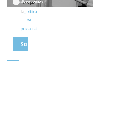
Accepto
la
política
de
privacitat