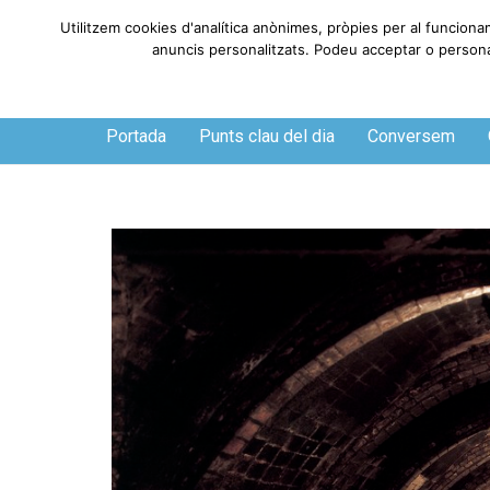
Utilitzem cookies d'analítica anònimes, pròpies per al funciona
anuncis personalitzats. Podeu acceptar o personali
Divendres, 7 de agosto de 2026
Portada
Punts clau del dia
Conversem