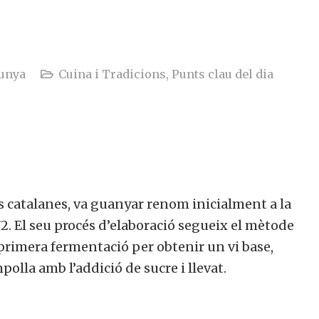
unya
Cuina i Tradicions
,
Punts clau del dia
s catalanes, va guanyar renom inicialment a la
72. El seu procés d’elaboració segueix el mètode
primera fermentació per obtenir un vi base,
olla amb l’addició de sucre i llevat.