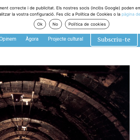
ment correcte i de publicitat. Els nostres socis (inclòs Google) poden 
tzar la vostra configuració. Fes clic a Política de Cookies o la
pàgina de
Ok
No
Política de cookies
Subscriu-te
Opinem
Àgora
Projecte cultural