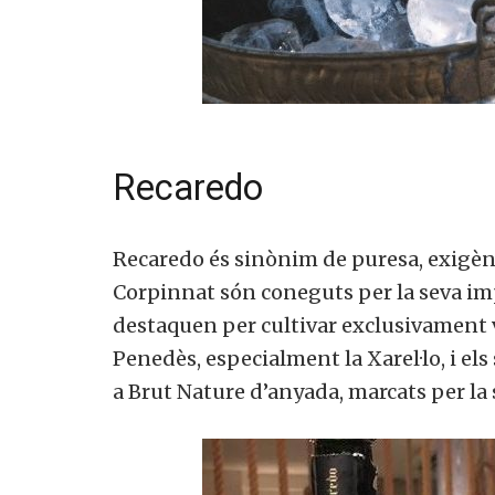
Recaredo
Recaredo és sinònim de puresa, exigènc
Corpinnat són coneguts per la seva impe
destaquen per cultivar exclusivament v
Penedès, especialment la Xarel·lo, i e
a Brut Nature d’anyada, marcats per la