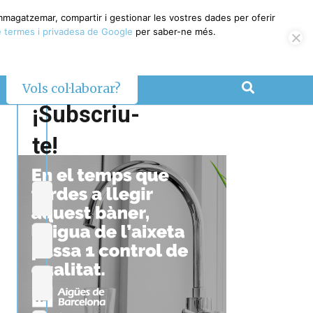
emmagatzemar, compartir i gestionar les vostres dades per oferir
 termes i privadesa de Google
per saber-ne més.
Vols col·laborar?
¡Subscriu-
te!