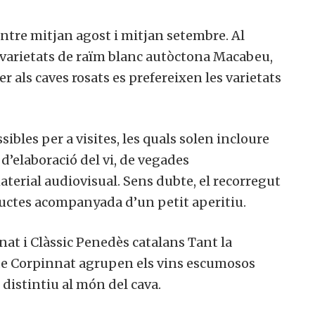
entre mitjan agost i mitjan setembre. Al
 varietats de raïm blanc autòctona Macabeu,
r als caves rosats es prefereixen les varietats
ibles per a visites, les quals solen incloure
 d’elaboració del vi, de vegades
rial audiovisual. Sens dubte, el recorregut
uctes acompanyada d’un petit aperitiu.
nat i Clàssic Penedès catalans Tant la
de Corpinnat agrupen els vins escumosos
 distintiu al món del cava.