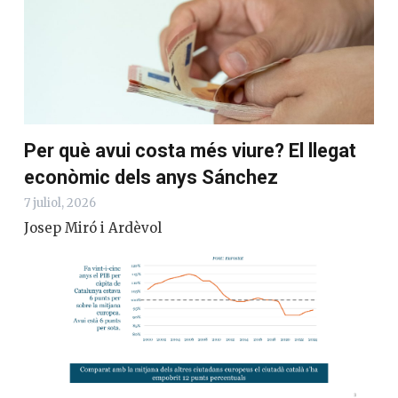
Per què avui costa més viure? El llegat
econòmic dels anys Sánchez
7 juliol, 2026
Josep Miró i Ardèvol