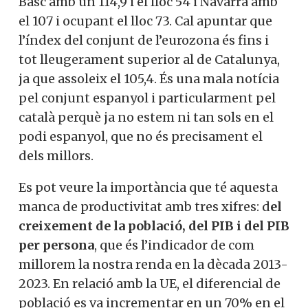
Basc amb un 114,9 i el lloc 54 i Navarra amb
el 107 i ocupant el lloc 73. Cal apuntar que
l’índex del conjunt de l’eurozona és fins i
tot lleugerament superior al de Catalunya,
ja que assoleix el 105,4. És una mala notícia
pel conjunt espanyol i particularment pel
català perquè ja no estem ni tan sols en el
podi espanyol, que no és precisament el
dels millors.
Es pot veure la importància que té aquesta
manca de productivitat amb tres xifres: d
el
creixement de la població, del PIB i del PIB
per persona
, que és l’indicador de com
millorem la nostra renda en la dècada 2013-
2023. En relació amb la UE, el diferencial de
població es va incrementar en un 70% en el