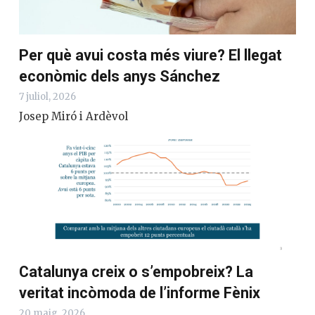
Per què avui costa més viure? El llegat
econòmic dels anys Sánchez
7 juliol, 2026
Josep Miró i Ardèvol
Catalunya creix o s’empobreix? La
veritat incòmoda de l’informe Fènix
20 maig, 2026