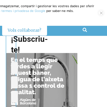
emmagatzemar, compartir i gestionar les vostres dades per oferir
 termes i privadesa de Google
per saber-ne més.
Vols col·laborar?
¡Subscriu-
te!