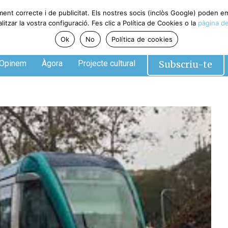
ment correcte i de publicitat. Els nostres socis (inclòs Google) poden 
tzar la vostra configuració. Fes clic a Política de Cookies o la
pàgina de
Ok
No
Política de cookies
Subscriu-te
Opinem
Àgora
Projecte cultural