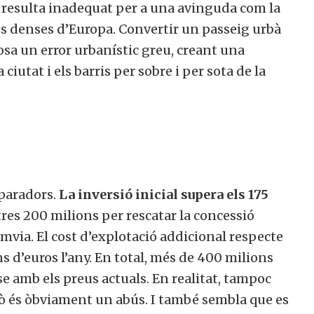
ia resulta inadequat per a una avinguda com la
més denses d’Europa. Convertir un passeig urbà
posa un error urbanístic greu, creant una
 ciutat i els barris per sobre i per sota de la
aparadors.
La inversió inicial supera els 175
ltres 200 milions per rescatar la concessió
mvia. El cost d’explotació addicional respecte
ons d’euros l’any. En total, més de 400 milions
se amb els preus actuals. En realitat, tampoc
ixò és òbviament un abús. I també sembla que es