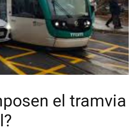
mposen el tramvia
l?