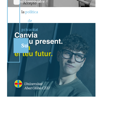
Accepto
la
política
de
privacitat