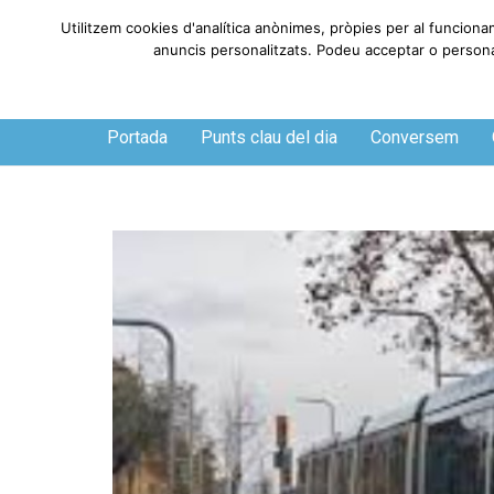
Utilitzem cookies d'analítica anònimes, pròpies per al funciona
anuncis personalitzats. Podeu acceptar o personali
Dijous, 6 de agosto de 2026
Portada
Punts clau del dia
Conversem