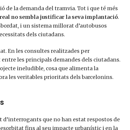
ció de la demanda del tramvia. Tot i que té més
eal no sembla justificar la seva implantació
.
esbordat, i un sistema millorat d’autobusos
necessitats dels ciutadans.
tat. En les consultes realitzades per
t entre les principals demandes dels ciutadans.
ojecte ineludible, cosa que alimenta la
a les veritables prioritats dels barcelonins.
es
at d’interrogants que no han estat respostos de
sorbitat fins al seu impacte urbanístic i en la