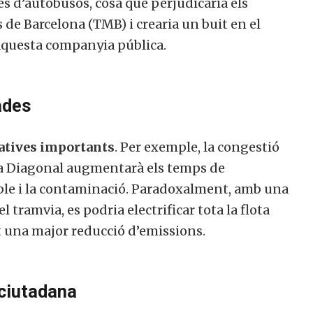
es d’autobusos, cosa que perjudicaria els
de Barcelona (TMB) i crearia un buit en el
’aquesta companyia pública.
ades
atives importants
. Per exemple, la congestió
 la Diagonal augmentarà els temps de
le i la contaminació. Paradoxalment, amb una
l tramvia, es podria electrificar tota la flota
 una major reducció d’emissions.
 ciutadana