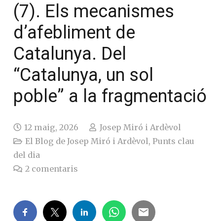
(7). Els mecanismes
d’afebliment de
Catalunya. Del
“Catalunya, un sol
poble” a la fragmentació
12 maig, 2026
Josep Miró i Ardèvol
El Blog de Josep Miró i Ardèvol
,
Punts clau
del dia
2
comentaris