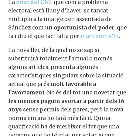
La
crisi del CNI
, que com a problema
electoral està lluny d’haver-se tancat,
multiplica la imatge ben assentada de
Sánchez com un
oportunista del poder
, que
fa i diu el que faci falta per
mantenir-s’hi
.
La nova llei, de la qual no se sap si
substituirà totalment l’actual o només
alguns articles, presenta algunes
característiques singulars sobre la situació
actual que ja és
molt favorable a
l’avortament
. No és del tot una novetat que
les menors puguin avortar a partir dels 16
anys
sense permís dels pares, però la nova
norma encara ho farà més fàcil. Quina
qualificació ha de merèixer el fet que una
persona que no té edat per votar, sí que