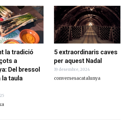
 la tradició
5 extraordinaris caves
çots a
per aquest Nadal
a: Del bressol
19 desembre, 2024
 la taula
conversesacatalunya
5
a