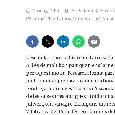
14 maig, 2019
Fra. Valentí Serra de 
Cuina i Tradicions
,
Opinem
No hi 
L’escarola –tant la llisa com l’arrissada
A, i és de molt bon pair quan ens la m
per aquest motiu, l’escarola forma part
molt popular preparada amb una bona es
tendre, api, anxoves i bocins d’escarol
de les salses més antigues i tradicionals
julivert, oli i vinagre. En alguns indrets
Vilafranca del Penedès, en comptes del