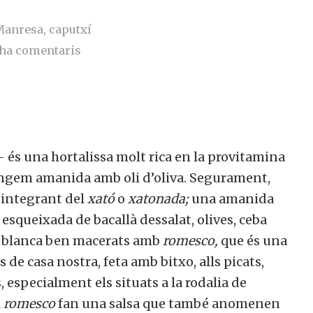
Manresa, caputxí
ha comentaris
– és una hortalissa molt rica en la provitamina
engem amanida amb oli d’oliva. Segurament,
 integrant del
xató
o
xatonada;
una amanida
queixada de bacallà dessalat, olives, ceba
a blanca ben macerats amb
romesco,
que és una
 de casa nostra, feta amb bitxo, alls picats,
, especialment els situats a la rodalia de
romesco
fan una salsa que també anomenen