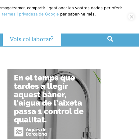
magatzemar, compartir i gestionar les vostres dades per oferir
termes i privadesa de Google
per saber-ne més.
Vols col·laborar?