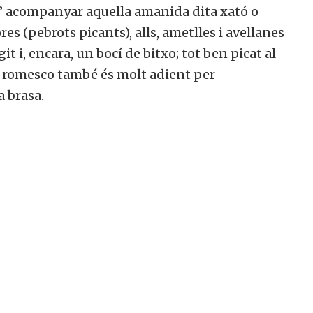
d’ acompanyar aquella amanida dita xató o
s (pebrots picants), alls, ametlles i avellanes
git i, encara, un bocí de bitxo; tot ben picat al
l romesco també és molt adient per
col·laborar a Converses a Cata
 brasa.
Et convidem a participar i ser un
membre actiu de la nostra comunitat.
ull col·laborar
No, però vull re
ctivament
butlletí