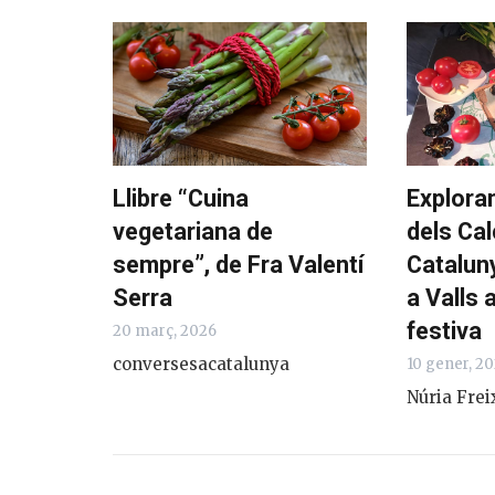
Llibre “Cuina
Explorant
vegetariana de
dels Cal
sempre”, de Fra Valentí
Cataluny
Serra
a Valls a
festiva
20 març, 2026
conversesacatalunya
10 gener, 202
Núria Freix