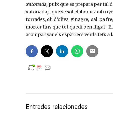
xatonada,
puix que es prepara per tal 
xatonada, i que se sol elaborar amb nyore
torrades, oli d’oliva, vinagre, sal, pa fre
morter fins que tot quedi ben lligat. E
Vols 
acompanyar els espàrrecs verds fets a la
Si, v
a
Entrades relacionades