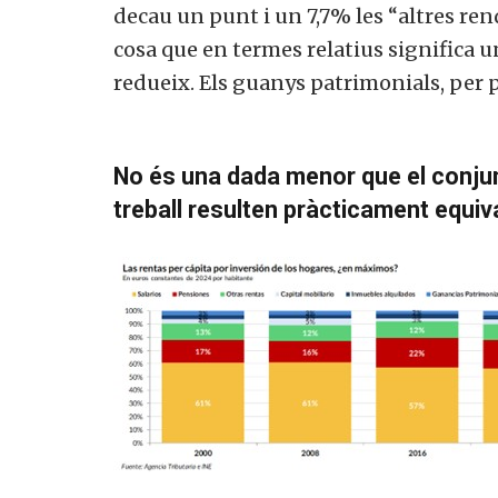
decau un punt i un 7,7% les “altres ren
cosa que en termes relatius significa u
redueix. Els guanys patrimonials, per 
No és una dada menor que el conjunt
treball resulten pràcticament equiv