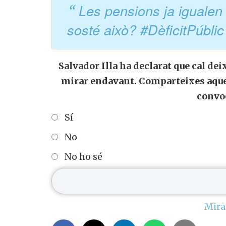
Les pensions ja igualen 
sosté això? #DèficitPúbl
Salvador Illa ha declarat que cal de
mirar endavant. Comparteixes aques
convo
Sí
No
No ho sé
Mira