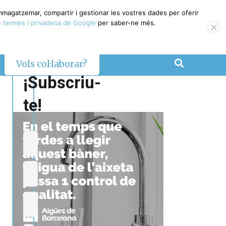
emmagatzemar, compartir i gestionar les vostres dades per oferir
 termes i privadesa de Google
per saber-ne més.
Vols col·laborar?
¡Subscriu-
te!