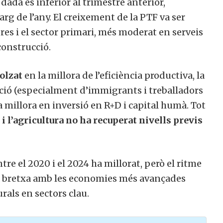
dada és inferior al trimestre anterior,
rg de l’any. El creixement de la PTF va ser
res i el sector primari, més moderat en serveis
construcció.
olzat
en la millora de l’eficiència productiva, la
ació (especialment d’immigrants i treballadors
a millora en inversió en R+D i capital humà.
Tot
i l’agricultura no ha recuperat nivells previs
re el 2020 i el 2024 ha millorat, però el ritme
la bretxa amb les economies més avançades
rals en sectors clau.