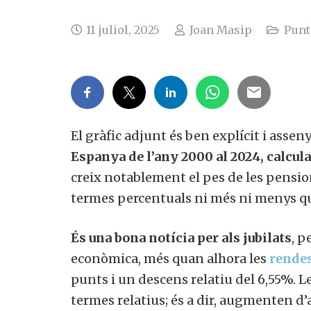
11 juliol, 2025
Joan Masip
Punt
El gràfic adjunt és ben explícit i assenya
Espanya de l’any 2000 al 2024, calcul
creix notablement el pes de les pensi
termes percentuals ni més ni menys qu
És una bona notícia per als jubilats
, p
econòmica, més quan alhora les
rendes
punts i un descens relatiu del 6,55%. L
termes relatius; és a dir, augmenten d