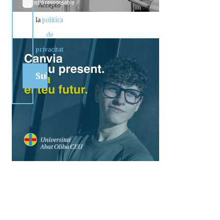
Accepto
la
política
de
privacitat