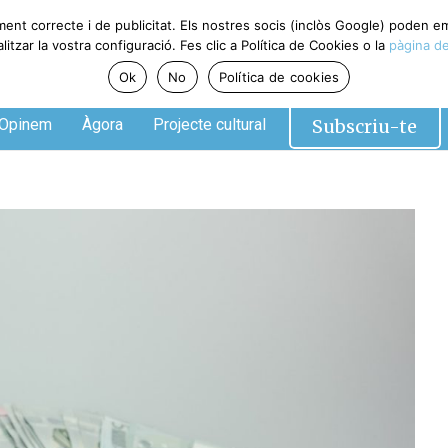
ment correcte i de publicitat. Els nostres socis (inclòs Google) poden 
tzar la vostra configuració. Fes clic a Política de Cookies o la
pàgina de
Ok
No
Política de cookies
Subscriu-te
Opinem
Àgora
Projecte cultural