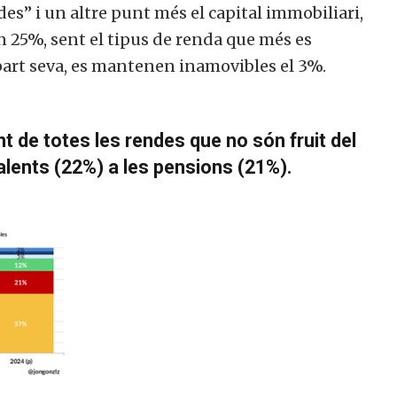
des” i un altre punt més el capital immobiliari,
n 25%, sent el tipus de renda que més es
part seva, es mantenen inamovibles el 3%.
 de totes les rendes que no són fruit del
alents (22%) a les pensions (21%).