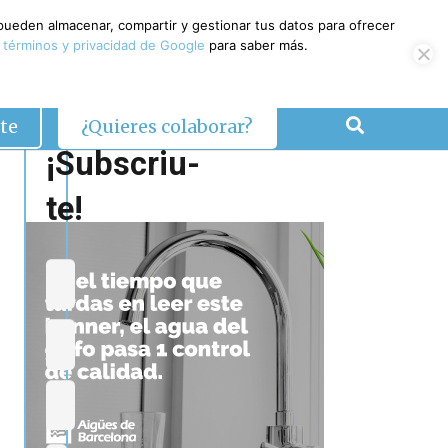
 pueden almacenar, compartir y gestionar tus datos para ofrecer
 términos y privacidad de Google
para saber más.
te
¿Quieres colaborar?
¡Subscriu-
te!