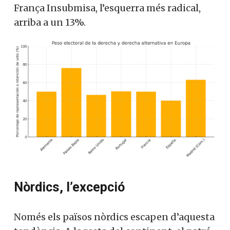
Partit Socialista amb prou feines suma un
5% i França Insubmisa, l’esquerra més
radical, arriba a un 13%.
X
Nòrdics, l’excepció
Vols col·laborar a
Converses a Catalunya?
Només els països nòrdics escapen