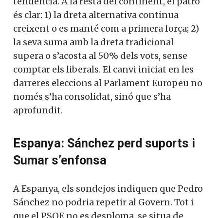
d’aquesta tendència. A la resta del
continent, el patró és clar: 1) la dreta
alternativa continua creixent o es manté
Et convidem a participar i
com a primera força; 2) la seva suma amb
ser un
la dreta tradicional supera o s’acosta al
membre actiu de la nostra
50% dels vots, sense comptar els liberals.
comunitat.
El canvi iniciat en les darreres eleccions al
Parlament Europeu no només s’ha
consolidat, sinó que s’ha aprofundit.
Si, vull col·laborar activament
Espanya: Sánchez perd suports i
Sumar s’enfonsa
No, però vull rebre el butlletí
A Espanya, els sondejos indiquen que
Pedro Sánchez no podria repetir al