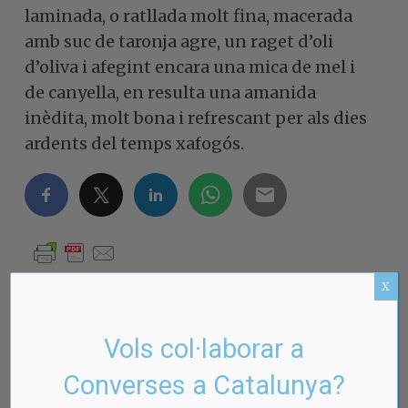
laminada, o ratllada molt fina, macerada
amb suc de taronja agre, un raget d’oli
d’oliva i afegint encara una mica de mel i
de canyella, en resulta una amanida
inèdita, molt bona i refrescant per als dies
ardents del temps xafogós.
X
Vols col·laborar a
Entrades relacionades
Converses a Catalunya?