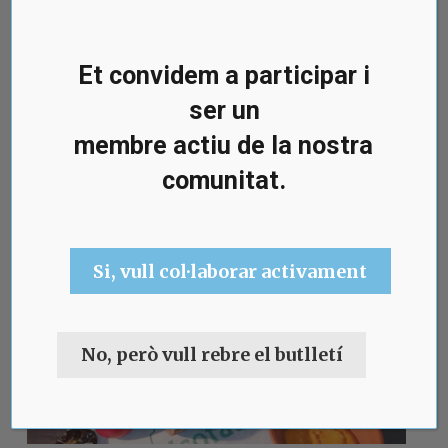
Et convidem a participar i
ser un
membre actiu de la nostra
Llibre “Cuina vegetariana de sempre”,
comunitat.
de Fra Valentí Serra
20 març, 2026
conversesacatalunya
Si, vull col·laborar activament
No, però vull rebre el butlletí