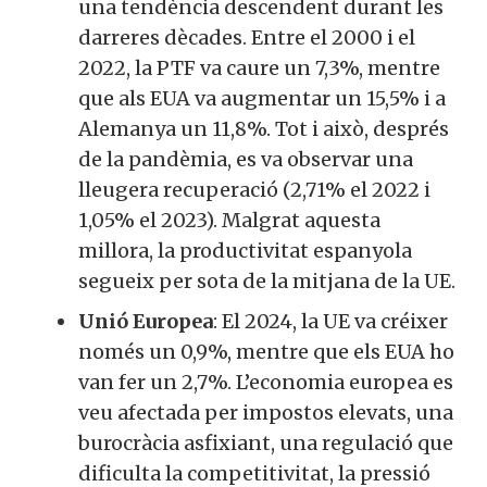
una tendència descendent durant les
darreres dècades. Entre el 2000 i el
2022, la PTF va caure un 7,3%, mentre
que als EUA va augmentar un 15,5% i a
Alemanya un 11,8%. Tot i això, després
de la pandèmia, es va observar una
lleugera recuperació (2,71% el 2022 i
1,05% el 2023). Malgrat aquesta
millora, la productivitat espanyola
segueix per sota de la mitjana de la UE.
Unió Europea
: El 2024, la UE va créixer
només un 0,9%, mentre que els EUA ho
van fer un 2,7%. L’economia europea es
veu afectada per impostos elevats, una
burocràcia asfixiant, una regulació que
dificulta la competitivitat, la pressió