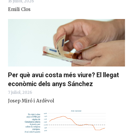
16 juliol, 2026
Emili Clos
Per què avui costa més viure? El llegat
econòmic dels anys Sánchez
7 juliol, 2026
Josep Miró i Ardèvol