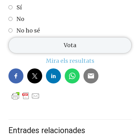
Sí
No
No ho sé
Mira els resultats
Entrades relacionades