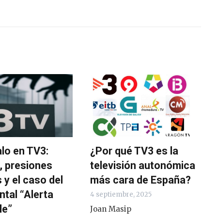
lo en TV3:
¿Por qué TV3 es la
, presiones
televisión autonómica
s y el caso del
más cara de España?
tal “Alerta
4 septiembre, 2025
le”
Joan Masip