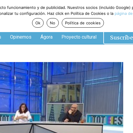
ecto funcionamiento y de publicidad. Nuestros socios (incluido Google)
alizar tu configuración. Haz click en Política de Cookies o la
página de
Ok
No
Política de cookies
Suscríbe
s
Opinemos
Ágora
Proyecto cultural