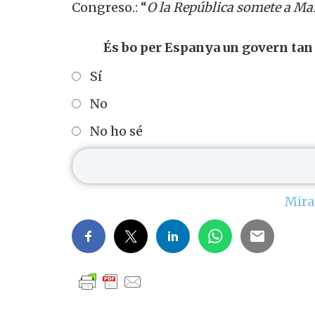
Congreso.: “
O la República somete a Ma
És bo per Espanya un govern tan
Sí
No
No ho sé
Mira