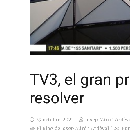
TV3, el gran p
resolver
29 octubre, 2021
Josep Miró i Ardèv
El Blog de Josep Miró i Ardèvol (ES)
,
Pun