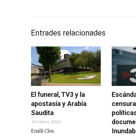
Entrades relacionades
El funeral, TV3 y la
Escánda
apostasía y Arabia
censura
Saudita
política
documen
30 enero, 2026
Inundab
Emili Clos