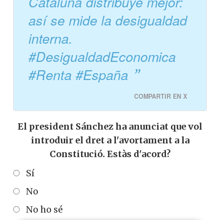
Cataluña distribuye mejor:
así se mide la desigualdad
interna.
#DesigualdadEconomica
#Renta #España
COMPARTIR EN X
El president Sánchez ha anunciat que vol
introduir el dret a l'avortament a la
Constitució. Estàs d'acord?
Sí
No
No ho sé