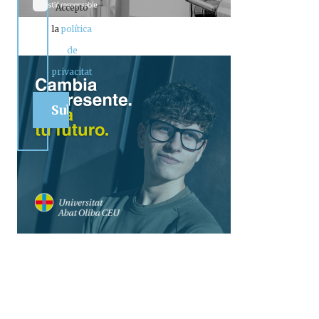
Accepto
la
política
de
privacitat