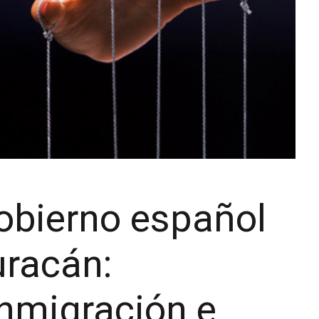
gobierno español
uracán:
inmigración e