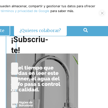
 pueden almacenar, compartir y gestionar tus datos para ofrecer
 términos y privacidad de Google
para saber más.
te
¿Quieres colaborar?
¡Subscriu-
te!