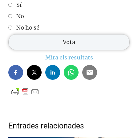
Sí
No
No ho sé
Mira els resultats
Entrades relacionades